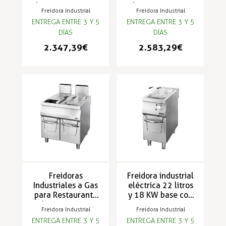
litros con 22 KW
litros y 20 KW -
Freidora Industrial
Freidora Industrial
de potencia -
S70FGD
ENTREGA ENTRE 3 Y 5
ENTREGA ENTRE 3 Y 5
S90NFGSP
DÍAS
DÍAS
2.347,39 €
2.583,29 €
Freidoras
Freidora industrial
Industriales a Gas
eléctrica 22 litros
para Restaurante
y 18 KW base con
de 44 KW y 44
puertas - S90FESP
Freidora Industrial
Freidora Industrial
litros - S90NFGDP
ENTREGA ENTRE 3 Y 5
ENTREGA ENTRE 3 Y 5