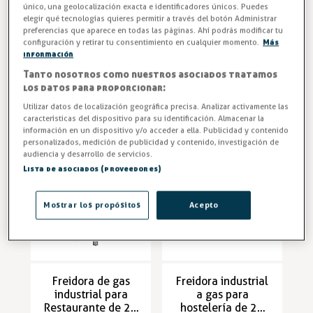
único, una geolocalización exacta e identificadores únicos. Puedes
elegir qué tecnologías quieres permitir a través del botón Administrar
Freidora eléctrica
Freidora eléctrica
preferencias que aparece en todas las páginas. Ahí podrás modificar tu
industrial para
8 litros 2 senos
configuración y retirar tu consentimiento en cualquier momento.
Más
restaurante de 8
Gastronorm y 3 KW
información
litros y 3 KW serie
serie ECO -
Freidora Industrial
Freidora Industrial
ECO - EF101V
EF101SL
Tanto nosotros como nuestros asociados tratamos
Entrega en 24/48h
Entrega en 24/48h
los datos para proporcionar:
175,39 €
133,09 €
Utilizar datos de localización geográfica precisa. Analizar activamente las
características del dispositivo para su identificación. Almacenar la
información en un dispositivo y/o acceder a ella. Publicidad y contenido
personalizados, medición de publicidad y contenido, investigación de
audiencia y desarrollo de servicios.
Lista de asociados (proveedores)
Mostrar los propósitos
Acepto
Freidora de gas
Freidora industrial
industrial para
a gas para
Restaurante de 22
hostelería de 24