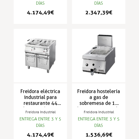
DÍAS
DÍAS
4.174,49 €
2.347,39 €
Freidora eléctrica
Freidora hostelería
industrial para
a gas de
restaurante 44
sobremesa de 12
litros y 36 KW -
litros y potencia de
Freidora Industrial
Freidora Industrial
S90NFEDP
10 KW - S70FGS
ENTREGA ENTRE 3 Y 5
ENTREGA ENTRE 3 Y 5
DÍAS
DÍAS
4.174,49 €
1.536,69 €