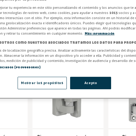
e industrial
,
bisagras puerta superpuesta industriales
,
bisagras
ial con envío en 24 horas al comprar
bisagras para puertas frigo
orar tu experiencia en este sitio personalizando el contenido y los anuncios que te 
ar tecnologías de rastreo web, como cookies, para ayudar a nuestros
1013
socios y a 
o interactúas con el sitio. Por ejemplo, esta información consiste en un historial de
na geolocalización exacta e identificadores únicos. Puedes elegir qué tecnologías qui
otón Administrar preferencias que aparece en todas las páginas. Ahí podrás modificar
ón y retirar tu consentimiento en cualquier momento.
Más información
DO
REQUIERE MONTAJE
MATERIAL
sotros como nuestros asociados tratamos los datos para propo
os de localización geográfica precisa. Analizar activamente las características del dispo
ón. Almacenar la información en un dispositivo y/o acceder a ella. Publicidad y conten
os, medición de publicidad y contenido, investigación de audiencia y desarrollo de se
-3%
-3%
sociados (proveedores)
Mostrar los propósitos
Acepto