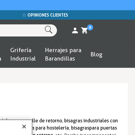
OPINIONES CLIENTES
0
Grifería
Herrajes para
Blog
a
Industrial
Barandillas
triales con muelle de retorno
,
bisagras industriales con
s doble apertura para hostelería
,
bisagras para puertas