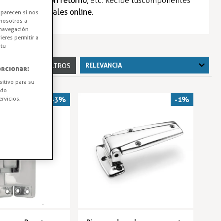
 industriales con retorno
, etc. Recibe tus componentes
ríficas industriales online
.
aparecen si nos
nosotros a
 navegación
eres permitir a
 tu
+ MÁS FILTROS
rcionar:
sitivo para su
ido
rvicios.
-3%
-1%