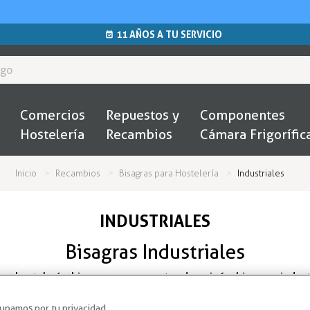
11 AÑOS A TU SERVICIO
Comercios
Repuestos y
Componentes
Hostelería
Recambios
Cámara Frigorífic
Inicio
Recambios
Bisagras para Hostelería
Industriales
INDUSTRIALES
Bisagras Industriales
ara hostelería
:
bisagras para puertas de vaivén
,
bisagras indus
 industriales con rampa
,
bisagras industriales de piano
,
bisagra
upamos por tu privacidad