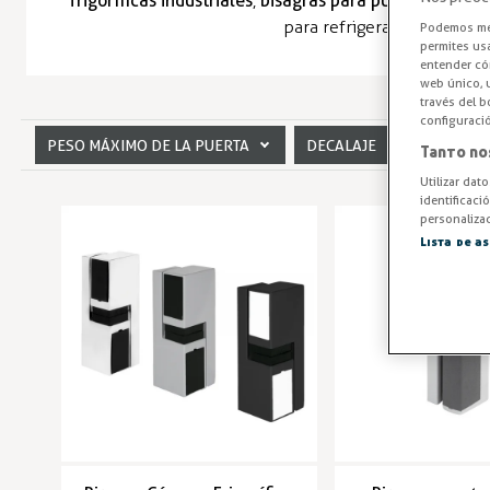
frigoríficas industriales
,
bisagras para puerta pivotant
para refrigeración industr
Podemos mej
permites us
entender cóm
web único, u
través del b
configuraci
PESO MÁXIMO DE LA PUERTA
DECALAJE
ACABA
Tanto no
Utilizar dat
COLOR
PESO
identificaci
personalizad
Lista de a