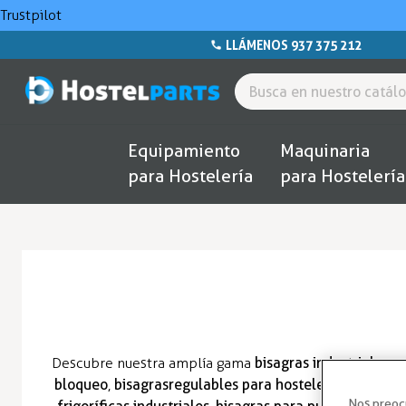
Trustpilot
LLÁMENOS 937 375 212
Equipamiento
Maquinaria
para Hostelería
para Hostelería
Descubre nuestra amplía gama
bisagras industriales p
bloqueo
,
bisagras regulables para hostelería
,
bisagras
Nos preoc