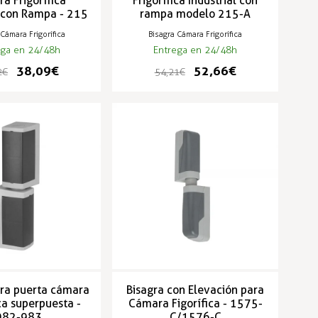
a Frigorífica
Frigorífica Industrial con
l con Rampa - 215
rampa modelo 215-A
 Cámara Frigorífica
Bisagra Cámara Frigorífica
ega en 24/48h
Entrega en 24/48h
38,09 €
52,66 €
 €
54,21 €
ara puerta cámara
Bisagra con Elevación para
ica superpuesta -
Cámara Figorífica - 1575-
982-983
C/1576-C