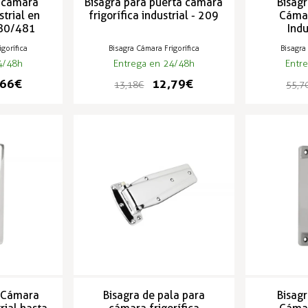
a cámara
Bisagra para puerta cámara
Bisagr
strial en
frigorífica industrial - 209
Cámar
480/481
Indu
gorífica
Bisagra Cámara Frigorífica
Bisagra
4/48h
Entrega en 24/48h
Entr
66 €
12,79 €
13,18 €
55,70
a Cámara
Bisagra de pala para
Bisagr