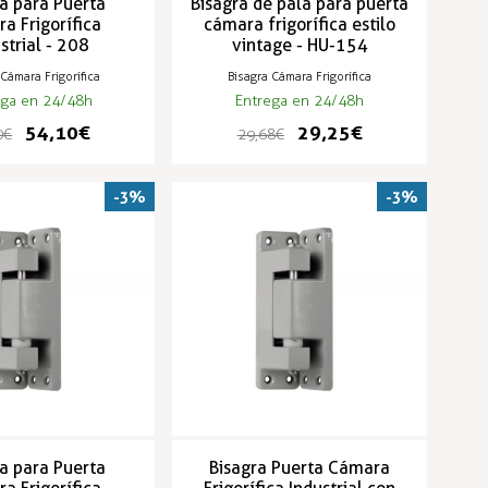
a para Puerta
Bisagra de pala para puerta
a Frigorífica
cámara frigorífica estilo
strial - 208
vintage - HU-154
 Cámara Frigorífica
Bisagra Cámara Frigorífica
ega en 24/48h
Entrega en 24/48h
54,10 €
29,25 €
 €
29,68 €
-3%
-3%
a para Puerta
Bisagra Puerta Cámara