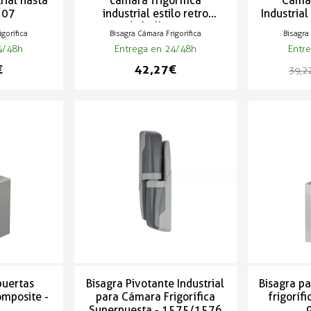
trial hasta
cámara frigorífica
Cámar
-207
industrial estilo retro
Industria
cromado brillo - HU-172
gorífica
Bisagra Cámara Frigorífica
Bisagra
4/48h
Entrega en 24/48h
Entr
€
42,27 €
39,22
puertas
Bisagra Pivotante Industrial
Bisagra p
omposite -
para Cámara Frigorífica
frigoríf
Superpuesta - 1575/1576