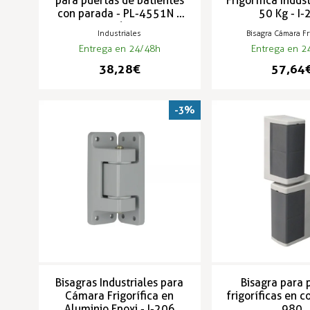
para puertas de batientes
Frigorífica Indus
con parada - PL-4551N /
50 Kg - I
PL-4651N
Industriales
Bisagra Cámara Fri
Entrega en 24/48h
Entrega en 2
38,28 €
57,64 
-3%
Bisagras Industriales para
Bisagra para 
Cámara Frigorífica en
frigoríficas en c
Aluminio Epoxi - I-206
980