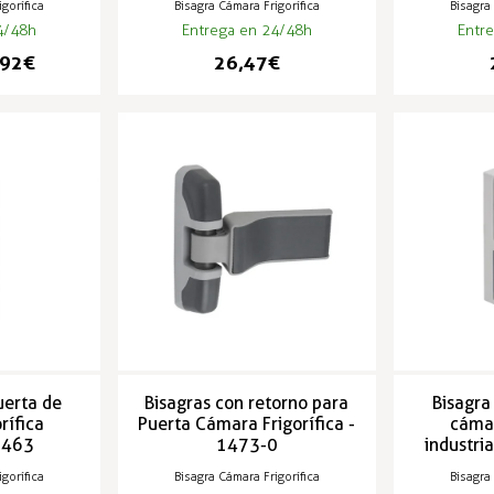
gorífica
Bisagra Cámara Frigorífica
Bisagra
4/48h
Entrega en 24/48h
Entr
92 €
26,47 €
uerta de
Bisagras con retorno para
Bisagra
rífica
Puerta Cámara Frigorífica -
cámar
- 463
1473-0
industri
4
gorífica
Bisagra Cámara Frigorífica
Bisagra