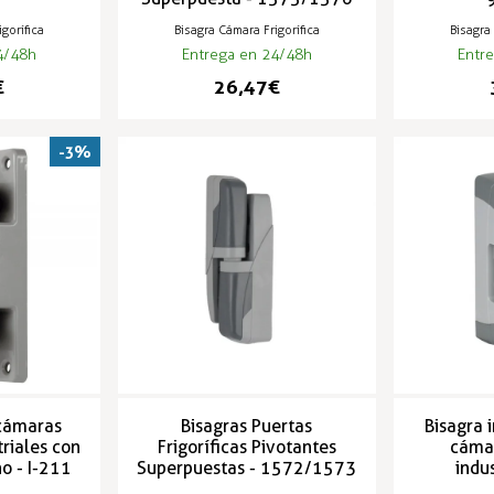
gorífica
Bisagra Cámara Frigorífica
Bisagra
4/48h
Entrega en 24/48h
Entr
€
26,47 €
-3%
 cámaras
Bisagras Puertas
Bisagra 
triales con
Frigoríficas Pivotantes
cámar
o - I-211
Superpuestas - 1572/1573
indu