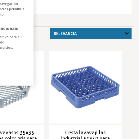
 navegación
eres permitir a
 tu
rcionar:
sitivo para su
ido
rvicios.
avavasos 35x35
Cesta lavavajillas
s color gris para
industrial 50x50 para