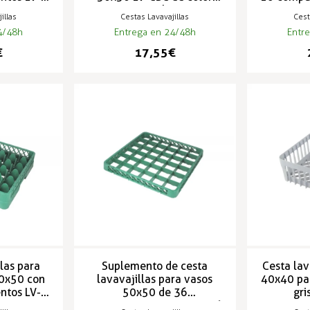
azul
illas
Cestas Lavavajillas
Cest
4/48h
Entrega en 24/48h
Entr
€
17,55 €
las para
Suplemento de cesta
Cesta lav
50x50 con
lavavajillas para vasos
40x40 par
ntos LV-
50x50 de 36
gri
compartimentos LV-SCV36