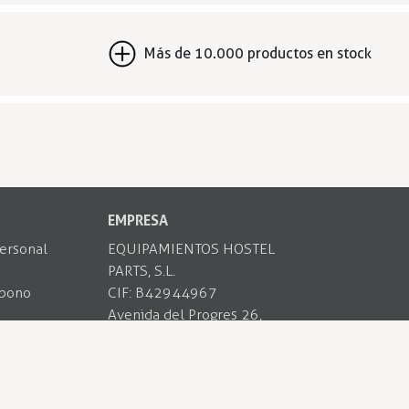
Más de 10.000 productos en stock
EMPRESA
ersonal
EQUIPAMIENTOS HOSTEL
PARTS, S.L.
abono
CIF: B42944967
Avenida del Progres 26,
escuento
08340, Barcelona
team@hostelparts.com
937 375 212