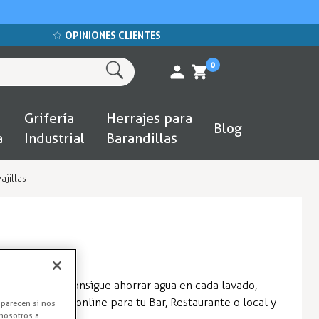
OPINIONES CLIENTES
0
Grifería
Herrajes para
Blog
a
Industrial
Barandillas
ajillas
 lavavajillas,consigue ahorrar agua en cada lavado,
cado, compra online para tu Bar, Restaurante o local y
aparecen si nos
nosotros a