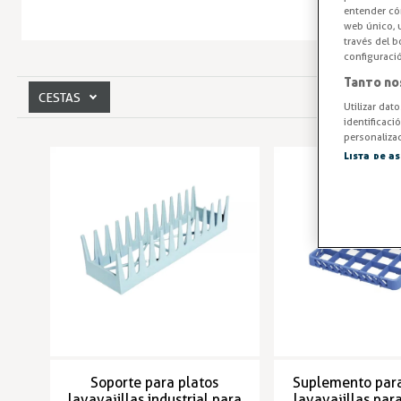
entender cóm
web único, u
través del b
configuraci
Tanto no
CESTAS
Utilizar dat
identificaci
personalizad
Lista de a
Soporte para platos
Suplemento para
lavavajillas industrial para
lavavajillas par