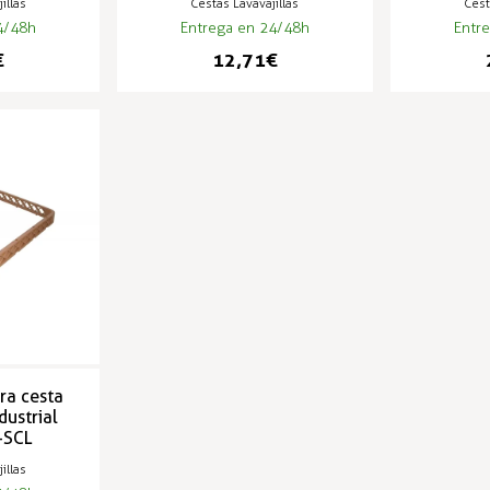
illas
Cestas Lavavajillas
Cest
4/48h
Entrega en 24/48h
Entr
€
12,71 €
ra cesta
dustrial
-SCL
illas