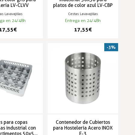
lería LV-CLVV
platos de color azul LV-CBP
as Lavavajillas
Cestas Lavavajillas
ega en 24/48h
Entrega en 24/48h
17,55 €
17,55 €
-3%
s para copas
Contenedor de Cubiertos
las industrial con
para Hostelería Acero INOX
rtimentos 50x50
E-3