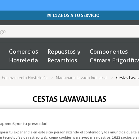
11 AÑOS A TU SERVICIO
Comercios
Repuestos y
Componentes
Hostelería
Recambios
Cámara Frigorífic
Equipamiento Hostelería
Maquinaria Lavado Industrial
Cestas Lavav
CESTAS LAVAVAJILLAS
Cesta Lavavajillas y Lavavasos
upamos por tu privacidad
vajillas, cestas de diferentes medidas, suplementos para cestas
nos de lo que esperas. Los fabricantes más reconocidos del mer
orar tu experiencia en este sitio personalizando el contenido y los anuncios que te 
ar tecnologías de rastreo web, como cookies, para ayudar a nuestros
1013
socios y a 