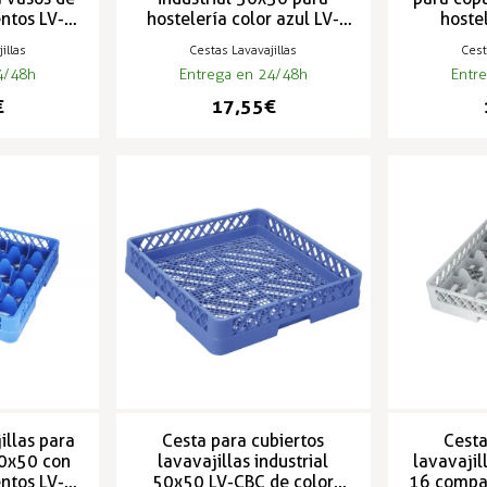
ntos LV-
hostelería color azul LV-
hoste
CBV
illas
Cestas Lavavajillas
Cest
4/48h
Entrega en 24/48h
Entr
€
17,55 €
illas para
Cesta para cubiertos
Cesta
50x50 con
lavavajillas industrial
lavavajil
ntos LV-
50x50 LV-CBC de color
16 compa