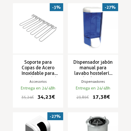
-3%
-27%
Soporte para
Dispensador jabón
Copas de Acero
manual para
Inoxidable para
lavabo hostelería
Hostelería - SCI-6
de plástico
Accesorios
Dispensadores
Entrega en 24/48h
Entrega en 24/48h
34,23 €
17,38 €
35,24 €
23,85 €
-27%