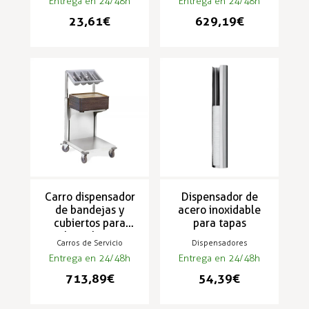
Entrega en 24/48h
Entrega en 24/48h
23,61 €
629,19 €
Carro dispensador
Dispensador de
de bandejas y
acero inoxidable
cubiertos para
para tapas
hostelería
Carros de Servicio
Dispensadores
670x590x1320mm
Entrega en 24/48h
Entrega en 24/48h
CB-CU
713,89 €
54,39 €