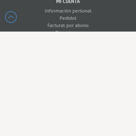
MI CUENTA
Información personal
Pedidos
Facturas por abono
Direcciones
Cupones de descuento
EMPRESA
EQUIPAMIENTOS HOSTEL PARTS, S.L.
CIF: B42944967
Avenida del Progres 26, 08340, Barcelona
team@hostelparts.com
937 375 212
Contactar con WhatsApp
Política de privacidad
Política de cookies