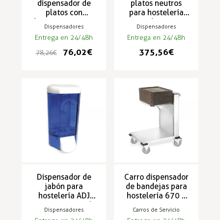
dispensador de
platos neutros
platos con
para hostelería
diámetro 400 mm
con distintos
Dispensadores
Dispensadores
diametros DPN
Entrega en 24/48h
Entrega en 24/48h
76,02 €
375,56 €
78,26 €
Dispensador de
Carro dispensador
jabón para
de bandejas para
hostelería ADJ
hostelería 670 x
305x2710x146
590 x 900 mm CB
Dispensadores
Carros de Servicio
mm