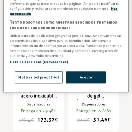
Entrega en 24/48h
Entrega en 24/48h
preferencias que aparece en todas las páginas. Ahí podrás modificar tu
28,51 €
10,04 €
configuración y retirar tu consentimiento en cualquier momento.
Más
29,35 €
10,33 €
información
Tanto nosotros como nuestros asociados tratamos
los datos para proporcionar:
-3%
-27%
Utilizar datos de localización geográfica precisa. Analizar activamente las
características del dispositivo para su identificación. Almacenar la
información en un dispositivo y/o acceder a ella. Publicidad y contenido
personalizados, medición de publicidad y contenido, investigación de
audiencia y desarrollo de servicios.
Lista de asociados (proveedores)
Mostrar los propósitos
Acepto
Servilletero
Soporte de pie
empotrado de
para dispensador
acero inoxidable
de gel
con capacidad
hidroalcohólico
Dispensadores
Dispensadores
para 250 DS-1710
Entrega en 24/48h
Entrega en 24/48h
173,32 €
51,46 €
178,43 €
70,64 €