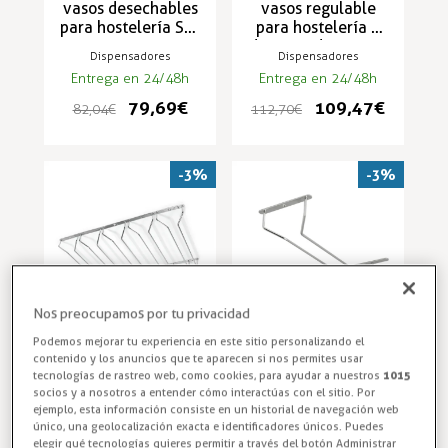
vasos desechables
vasos regulable
para hostelería SC-
para hostelería a
35-RS / SC-20-RS
distintos diámetros
Dispensadores
Dispensadores
C5250C
Entrega en 24/48h
Entrega en 24/48h
79,69 €
109,47 €
82,04 €
112,70 €
-3%
-3%
Nos preocupamos por tu privacidad
Podemos mejorar tu experiencia en este sitio personalizando el
contenido y los anuncios que te aparecen si nos permites usar
Cuelga Copas para
Soporte para
tecnologías de rastreo web, como cookies, para ayudar a nuestros
1015
Hostelería de
Colgar Copas en
socios y a nosotros a entender cómo interactúas con el sitio. Por
Acero Inoxidable -
Barras de Bar de
ejemplo, esta información consiste en un historial de navegación web
SCI-5
Acero INOX SCI-1
único, una geolocalización exacta e identificadores únicos. Puedes
Accesorios
Accesorios
elegir qué tecnologías quieres permitir a través del botón Administrar