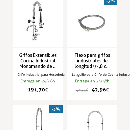
-3%
Grifos Extensibles
Flexo para grifos
Cocina Industrial
industriales de
Monomando de 2
longitud 95,8 cm
aguas - ZN-4-M
para modelos TS-
Grifo Industrial para Hostelería
Latiguillo para Grifo de Cocina Industr
Mini
F2
Entrega en 24/48h
Entrega en 24/48h
191,70 €
42,96 €
44,21 €
-3%