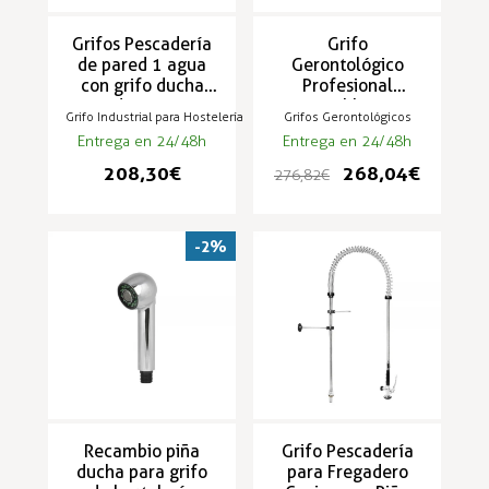
Grifos Pescadería
Grifo
de pared 1 agua
Gerontológico
con grifo ducha
Profesional
rociadora - TSP-8
Extensible para
Grifo Industrial para Hostelería
Grifos Gerontológicos
Hostelería de 2
Entrega en 24/48h
Entrega en 24/48h
aguas - ZN-5G
208,30 €
268,04 €
276,82 €
-2%
Recambio piña
Grifo Pescadería
ducha para grifo
para Fregadero