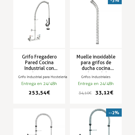
-3%
Grifo Fregadero
Muelle inoxidable
Pared Cocina
para grifos de
Industrial con
ducha cocina
Rociador 2 aguas -
industrial de
Grifo Industrial para Hostelería
Grifos Industriales
TSP-9
hostelería modelo
Entrega en 24/48h
Entrega en 24/48h
TS-1E
253,54 €
33,12 €
34,10 €
--2%