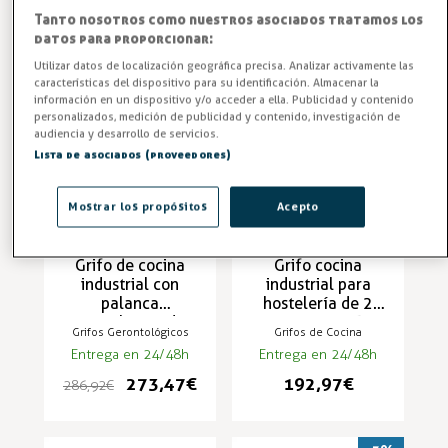
26,50 €
54,72 €
27,27 €
56,33 €
Tanto nosotros como nuestros asociados tratamos los
datos para proporcionar:
Utilizar datos de localización geográfica precisa. Analizar activamente las
-5%
características del dispositivo para su identificación. Almacenar la
información en un dispositivo y/o acceder a ella. Publicidad y contenido
personalizados, medición de publicidad y contenido, investigación de
audiencia y desarrollo de servicios.
Lista de asociados (proveedores)
Mostrar los propósitos
Acepto
Grifo de cocina
Grifo cocina
industrial con
industrial para
palanca
hostelería de 2
gerontológica de 2
aguas con piña
Grifos Gerontológicos
Grifos de Cocina
aguas - ZN-2/05G
rociadora - ZN-1
Entrega en 24/48h
Entrega en 24/48h
273,47 €
192,97 €
286,92 €