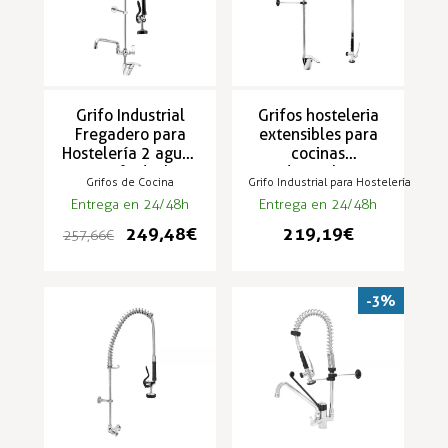
Grifo Industrial
Grifos hosteleria
Fregadero para
extensibles para
Hostelería 2 aguas
cocinas
con grifo ducha -
industriales 2
Grifos de Cocina
Grifo Industrial para Hostelería
TS-2M
aguas - ZN-1M-
Entrega en 24/48h
Entrega en 24/48h
ECO
249,48 €
219,19 €
257,66 €
-3%