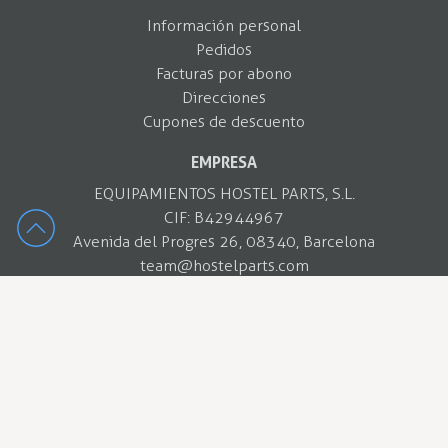
Información personal
Pedidos
Facturas por abono
Direcciones
Cupones de descuento
EMPRESA
EQUIPAMIENTOS HOSTEL PARTS, S.L.
CIF: B42944967
Avenida del Progres 26, 08340, Barcelona
team@hostelparts.com
937 375 212
Contactar con WhatsApp
Política de privacidad
Política de cookies