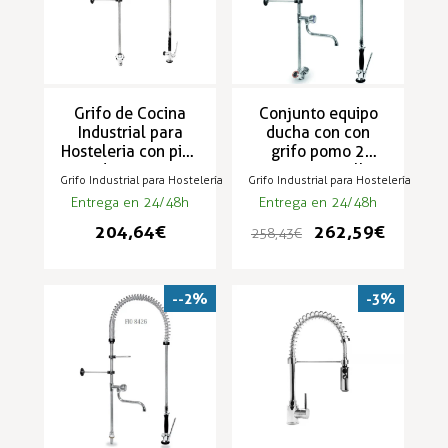
Grifo de Cocina
Conjunto equipo
Industrial para
ducha con con
Hosteleria con piña
grifo pomo 2
rociadora - ZN-1BP
aguas y muelle
Grifo Industrial para Hostelería
Grifo Industrial para Hostelería
balanceo
Entrega en 24/48h
Entrega en 24/48h
204,64 €
262,59 €
258,43 €
--2%
-3%