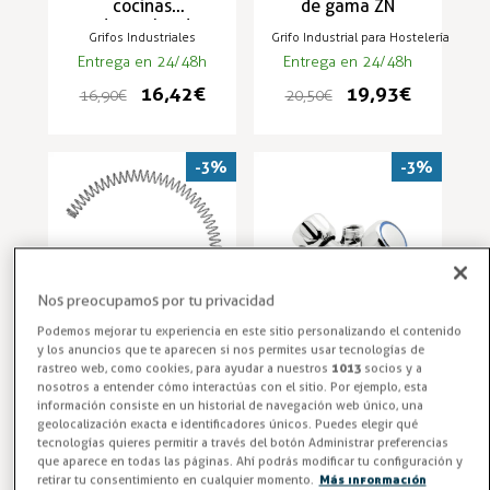
cocinas
de gama ZN
industriales de
Grifos Industriales
Grifo Industrial para Hostelería
hostelería - ZN-1F
Entrega en 24/48h
Entrega en 24/48h
16,42 €
19,93 €
16,90 €
20,50 €
-3%
-3%
Nos preocupamos por tu privacidad
Podemos mejorar tu experiencia en este sitio personalizando el contenido
y los anuncios que te aparecen si nos permites usar tecnologías de
rastreo web, como cookies, para ayudar a nuestros
1013
socios y a
Muelle balanceo
Recambio pomo
nosotros a entender cómo interactúas con el sitio. Por ejemplo, esta
de repuesto para
grifo para cocina
información consiste en un historial de navegación web único, una
grifos de ducha
profesional
geolocalización exacta e identificadores únicos. Puedes elegir qué
industriales
mezclador 2 aguas
tecnologías quieres permitir a través del botón Administrar preferencias
Grifos Industriales
Grifo Industrial para Hostelería
modelo ZN-1C
modelo ZN-1BA
que aparece en todas las páginas. Ahí podrás modificar tu configuración y
Entrega en 24/48h
Entrega en 24/48h
retirar tu consentimiento en cualquier momento.
Más información