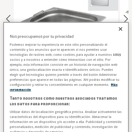
Nos preocupamos por tu privacidad
Podemos mejorar tu experiencia en este sitio personalizando el
contenido y los anuncios que te aparecen si nos permites usar
tecnologías de rastreo web, como cookies, para ayudar a nuestros
1015
socios y a nosotros a entender cómo interactúas con el sitio. Por
ejemplo, esta información consiste en un historial de navegación web
único, una geolocalización exacta e identificadores únicos. Puedes
elegir qué tecnologías quieres permitir a través del botón Administrar
preferencias que aparece en todas las páginas. Ahí podrás modificar tu
Bandeja para Buffet
configuración y retirar tu consentimiento en cualquier momento.
Más
información
Bandeja con asas en medidas GN-2/1 GASTRONORM
Tanto nosotros como nuestros asociados tratamos
650x350mm en acero inoxidable y capacidades entre
los datos para proporcionar:
16,5 y 55 litros.
Utilizar datos de localización geográfica precisa. Analizar activamente las
características del dispositivo para su identificación. Almacenar la
Entrega en 24/48h
información en un dispositivo y/o acceder a ella. Publicidad y contenido
personalizados, medición de publicidad y contenido, investigación de
audiencia y desarrollo de servicios.