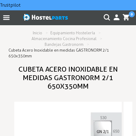
Trustpilot
0
Inicio
Equipamiento Hostelería
Almacenamiento Cocina Profesional
Bandejas Gastronorm
Cubeta Acero Inoxidable en medidas GASTRONORM 2/1
650x350mm
CUBETA ACERO INOXIDABLE EN
MEDIDAS GASTRONORM 2/1
650X350MM