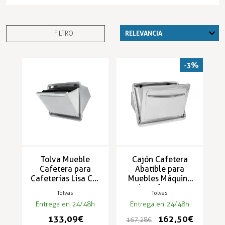
FILTRO
-3%
Tolva Mueble
Cajón Cafetera
Cafetera para
Abatible para
Cafeterías Lisa CV-
Muebles Máquina
L
de Café CV-T
Tolvas
Tolvas
Entrega en 24/48h
Entrega en 24/48h
133,09 €
162,50 €
167,28 €