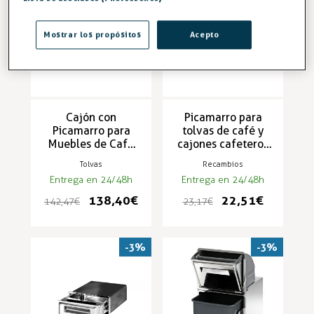
Mostrar los propósitos
Acepto
Cajón con
Picamarro para
Picamarro para
tolvas de café y
Muebles de Café
cajones cafeteros
PC-VI/E
450mm - BP
Tolvas
Recambios
Entrega en 24/48h
Entrega en 24/48h
138,40 €
22,51 €
142,47 €
23,17 €
-3%
-3%