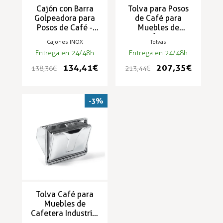
Cajón con Barra
Tolva para Posos
Golpeadora para
de Café para
Posos de Café -
Muebles de
PC-VL
Cafetero
Cajones INOX
Tolvas
(354x276) AG-12
Entrega en 24/48h
Entrega en 24/48h
134,41 €
207,35 €
138,36 €
213,44 €
-3%
Tolva Café para
Muebles de
Cafetera Industrial
349x277mm GA-1