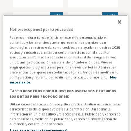
-3%
-21%
Nos preocupamos por tu privacidad
Podemos mejorar tu experiencia en este sitio personalizando el
contenido y los anuncios que te aparecen si nos permites usar
tecnologías de rastreo web, como cookies, para ayudar a nuestros
1015
socios y a nosotros a entender cómo interactúas con el sitio. Por
ejemplo, esta información consiste en un historial de navegación web
único, una geolocalización exacta e identificadores únicos. Puedes
elegir qué tecnologías quieres permitir a través del botón Administrar
Repuesto Barra
Cajón Posos Café
preferencias que aparece en todas las páginas. Ahí podrás modificar tu
Golpeadora
con Barra
configuración y retirar tu consentimiento en cualquier momento.
Más
Picamarro para
Golpeadora para
información
Posos de Café AG-
Hostelería - P-7
Tanto nosotros como nuestros asociados tratamos
Tolvas
Tolvas
12/AG-14
los datos para proporcionar:
Entrega en 24/48h
Entrega en 24/48h
45,79 €
114,89 €
Utilizar datos de localización geográfica precisa. Analizar activamente las
47,14 €
145,14 €
características del dispositivo para su identificación. Almacenar la
información en un dispositivo y/o acceder a ella. Publicidad y contenido
personalizados, medición de publicidad y contenido, investigación de
audiencia y desarrollo de servicios.
-3%
-3%
Lista de asociados (proveedores)