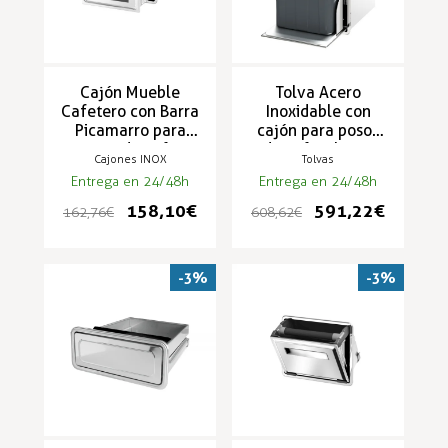
Cajón Mueble
Tolva Acero
Cafetero con Barra
Inoxidable con
Picamarro para
cajón para posos
poso de café
de café y barra
Cajones INOX
Tolvas
(354x140) AP-272
picamarro
Entrega en 24/48h
Entrega en 24/48h
(354x573) AG-14
158,10 €
591,22 €
162,76 €
608,62 €
-3%
-3%