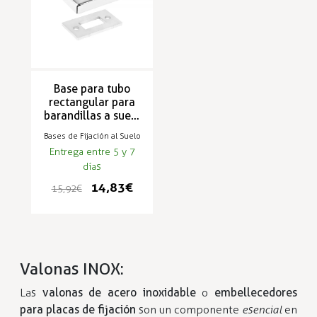
Base para tubo
rectangular para
barandillas a suelo
INOX
Bases de Fijación al Suelo
50x25x1.5mm
Entrega entre 5 y 7
RAILFORM
días
14,83 €
15,92 €
Valonas INOX:
Las
valonas de acero inoxidable
o
embellecedores
para placas de fijación
son un componente
esencial
en