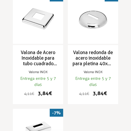
Valona de Acero
Valona redonda de
Inoxidable para
acero inoxidable
tubo cuadrado
para pletina 40x10
30x30mm y
y 50x10 RAILFORM
Valona INOX
Valona INOX
40x20mm
Entrega entre 5 y 7
Entrega entre 5 y 7
RAILFORM
días
días
3,84 €
3,84 €
4,11 €
4,11 €
-7%