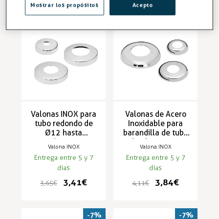
Mostrar los propósitos
Acepto
-7%
-7%
Valonas INOX para
Valonas de Acero
tubo redondo de
Inoxidable para
Ø12 hasta
barandilla de tubo
Ø63,5mm
redondo RAILFORM
Valona INOX
Valona INOX
RAILFORM
Entrega entre 5 y 7
Entrega entre 5 y 7
días
días
3,41 €
3,84 €
3,65 €
4,11 €
-7%
-7%