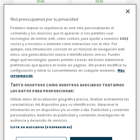
días
días
3,84 €
3,33 €
4,11 €
3,57 €
Nos preocupamos por tu privacidad
Podemos mejorar tu experiencia en este sitio personalizando el
-7%
-7%
contenido y los anuncios que te aparecen si nos permites usar
tecnologías de rastreo web, como cookies, para ayudar a nuestros
1013
socios y a nosotros a entender cómo interactúas con el sitio. Por
ejemplo, esta información consiste en un historial de navegación web
único, una geolocalización exacta e identificadores únicos. Puedes
elegir qué tecnologías quieres permitir a través del botón Administrar
preferencias que aparece en todas las páginas. Ahí podrás modificar tu
configuración y retirar tu consentimiento en cualquier momento.
Más
información
Tanto nosotros como nuestros asociados tratamos
Base para tubo
Base para tubo
los datos para proporcionar:
cuadrado de acero
redondo de
Utilizar datos de localización geográfica precisa. Analizar activamente las
inoxidable para
barandilla con
características del dispositivo para su identificación. Almacenar la
pasamanos
valona inox Ø43 y
información en un dispositivo y/o acceder a ella. Publicidad y contenido
Valona INOX
Bases de Fijación al Suelo
40x40mm
Ø50,8mm
personalizados, medición de publicidad y contenido, investigación de
Entrega entre 5 y 7
Entrega entre 5 y 7
RAILFORM
RAILFORM
audiencia y desarrollo de servicios.
días
días
Lista de asociados (proveedores)
14,96 €
10,27 €
16,06 €
11,02 €