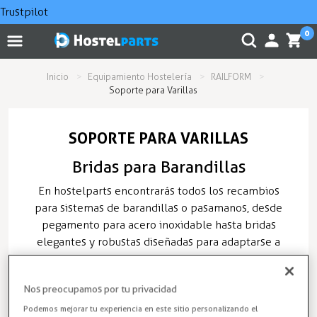
Trustpilot
0
Inicio
Equipamiento Hostelería
RAILFORM
Soporte para Varillas
SOPORTE PARA VARILLAS
Bridas para Barandillas
En hostelparts encontrarás todos los recambios
para sistemas de barandillas o pasamanos, desde
pegamento para acero inoxidable hasta bridas
elegantes y robustas diseñadas para adaptarse a
cualquier ambiente, tanto interior como exterior.
Con envío en 24 horas al comprar bridas para
Nos preocupamos por tu privacidad
pasamanos online, con los precios más
competitivos y las marcas referentes en el sector.
Podemos mejorar tu experiencia en este sitio personalizando el