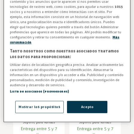
contenido y los anuncios que te aparecen si nos permites usar
tecnologías de rastreo web, como cookies, para ayudar a nuestros
1015
socios y a nosotros a entender cómo interactúas con el sitio. Por
ejemplo, esta información consiste en un historial de navegación web
único, una geolocalización exacta e identificadores únicos. Puedes
FILTRO
elegir qué tecnologías quieres permitir a través del botón Administrar
preferencias que aparece en todas las páginas. Ahí podrás modificar tu
configuración y retirar tu consentimiento en cualquier momento.
Más
información
-7%
-7%
Tanto nosotros como nuestros asociados tratamos
los datos para proporcionar:
Utilizar datos de localización geográfica precisa. Analizar activamente las
características del dispositivo para su identificación. Almacenar la
información en un dispositivo y/o acceder a ella. Publicidad y contenido
personalizados, medición de publicidad y contenido, investigación de
audiencia y desarrollo de servicios.
Lista de asociados (proveedores)
Soporte para
Soporte para
Mostrar los propósitos
Acepto
varilla de
Varillas de
pasamanos INOX
Barandilla INOX a
Ø43 y 50.8mm
Tubo Ø43 y
Soporte para Varillas
Soporte para Varillas
RAILFORM
50.8mm RAILFORM
Entrega entre 5 y 7
Entrega entre 5 y 7