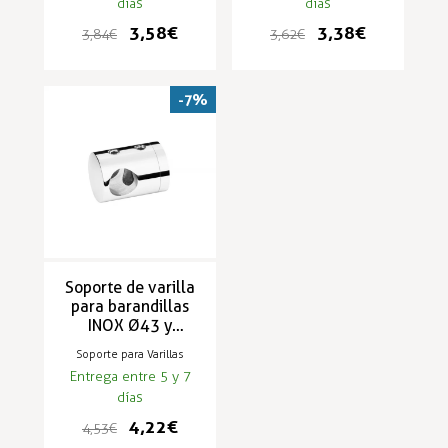
días
días
3,58 €
3,38 €
3,84 €
3,62 €
-7%
Soporte de varilla
para barandillas
INOX Ø43 y
50.8mm RAILFORM
Soporte para Varillas
Entrega entre 5 y 7
días
4,22 €
4,53 €