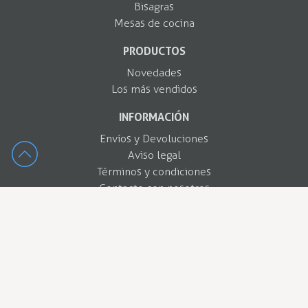
Bisagras
Mesas de cocina
PRODUCTOS
Novedades
Los más vendidos
INFORMACIÓN
Envíos y Devoluciones
Aviso legal
Términos y condiciones
Contacte con nosotros
MI CUENTA
Información personal
Pedidos
Facturas por abono
Direcciones
Cupones de descuento