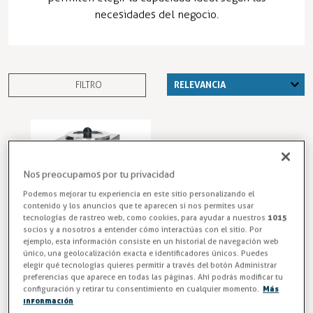
necesidades del negocio.
FILTRO
Nos preocupamos por tu privacidad
Podemos mejorar tu experiencia en este sitio personalizando el
contenido y los anuncios que te aparecen si nos permites usar
tecnologías de rastreo web, como cookies, para ayudar a nuestros
1015
socios y a nosotros a entender cómo interactúas con el sitio. Por
ejemplo, esta información consiste en un historial de navegación web
único, una geolocalización exacta e identificadores únicos. Puedes
Termo para Leche
elegir qué tecnologías quieres permitir a través del botón Administrar
de 3 Litros para
preferencias que aparece en todas las páginas. Ahí podrás modificar tu
Hostelería - LADA
configuración y retirar tu consentimiento en cualquier momento.
Más
información
Termo Hostelería