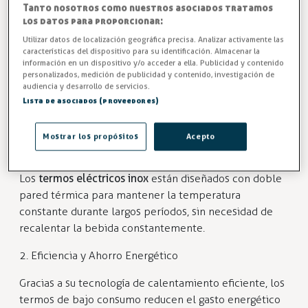
Tanto nosotros como nuestros asociados tratamos
Entrega en 24/48h
los datos para proporcionar:
453,74 €
Utilizar datos de localización geográfica precisa. Analizar activamente las
características del dispositivo para su identificación. Almacenar la
información en un dispositivo y/o acceder a ella. Publicidad y contenido
personalizados, medición de publicidad y contenido, investigación de
audiencia y desarrollo de servicios.
Lista de asociados (proveedores)
Ventajas de Usar Termos en
Hostelería
Mostrar los propósitos
Acepto
1. Conservación de la Temperatura Óptima
Los
termos eléctricos inox
están diseñados con doble
pared térmica para mantener la temperatura
constante durante largos períodos, sin necesidad de
recalentar la bebida constantemente.
2. Eficiencia y Ahorro Energético
Gracias a su tecnología de calentamiento eficiente, los
termos de bajo consumo reducen el gasto energético