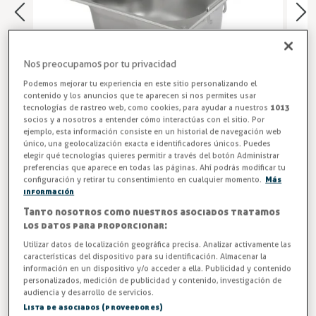
Nos preocupamos por tu privacidad
Podemos mejorar tu experiencia en este sitio personalizando el
contenido y los anuncios que te aparecen si nos permites usar
tecnologías de rastreo web, como cookies, para ayudar a nuestros
1013
socios y a nosotros a entender cómo interactúas con el sitio. Por
ejemplo, esta información consiste en un historial de navegación web
único, una geolocalización exacta e identificadores únicos. Puedes
elegir qué tecnologías quieres permitir a través del botón Administrar
Bandeja Hostelería Acero Inoxidable
preferencias que aparece en todas las páginas. Ahí podrás modificar tu
configuración y retirar tu consentimiento en cualquier momento.
Más
información
Bandejas con asas medidas GN-1/2 GASTRONORM
325x265mm fabricadas en acero inoxidable.
Tanto nosotros como nuestros asociados tratamos
los datos para proporcionar:
Entrega en 24/48h
Utilizar datos de localización geográfica precisa. Analizar activamente las
características del dispositivo para su identificación. Almacenar la
información en un dispositivo y/o acceder a ella. Publicidad y contenido
Altura (mm)
personalizados, medición de publicidad y contenido, investigación de
audiencia y desarrollo de servicios.
Lista de asociados (proveedores)