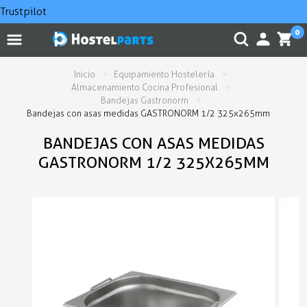
Trustpilot
0
Inicio
Equipamiento Hostelería
Almacenamiento Cocina Profesional
Bandejas Gastronorm
Bandejas con asas medidas GASTRONORM 1/2 325x265mm
BANDEJAS CON ASAS MEDIDAS
GASTRONORM 1/2 325X265MM