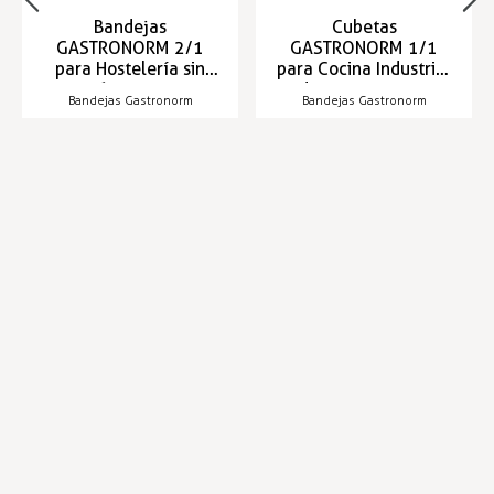
Bandejas
Cubetas
GASTRONORM 2/1
GASTRONORM 1/1
para Hostelería sin
para Cocina Industrial
asas 650x530mm
de 530x325mm
Bandejas Gastronorm
Bandejas Gastronorm
Entrega en 24/48h
Entrega en 24/48h
21,77 €
12,04 €
Infórmese de nuestras últimas
SUSCRIBIRSE
noticias y ofertas especiales
Trustpilot
Expertos en hostelería