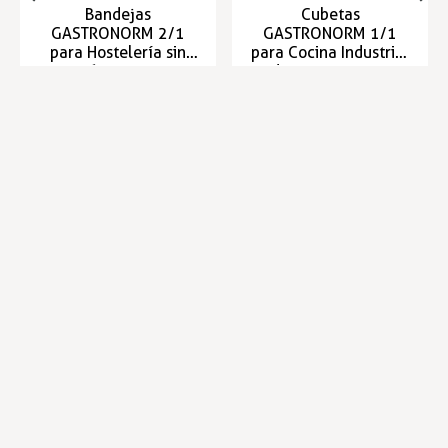
Bandejas
Cubetas
GASTRONORM 2/1
GASTRONORM 1/1
para Hostelería sin
para Cocina Industrial
asas 650x530mm
de 530x325mm
Bandejas Gastronorm
Bandejas Gastronorm
Entrega en 24/48h
Entrega en 24/48h
21,77 €
12,04 €
Infórmese de nuestras últimas
SUSCRIBIRSE
noticias y ofertas especiales
Trustpilot
Expertos en hostelería