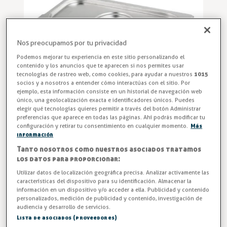
Nos preocupamos por tu privacidad
Podemos mejorar tu experiencia en este sitio personalizando el
contenido y los anuncios que te aparecen si nos permites usar
tecnologías de rastreo web, como cookies, para ayudar a nuestros
1015
socios y a nosotros a entender cómo interactúas con el sitio. Por
ejemplo, esta información consiste en un historial de navegación web
único, una geolocalización exacta e identificadores únicos. Puedes
elegir qué tecnologías quieres permitir a través del botón Administrar
preferencias que aparece en todas las páginas. Ahí podrás modificar tu
configuración y retirar tu consentimiento en cualquier momento.
Más
información
Tapa para bandejas GASTRONORM con asas en medidas
Tanto nosotros como nuestros asociados tratamos
176 x 162 mm. Modelo GN-1/6.
los datos para proporcionar:
Utilizar datos de localización geográfica precisa. Analizar activamente las
Entrega en 24/48h
características del dispositivo para su identificación. Almacenar la
información en un dispositivo y/o acceder a ella. Publicidad y contenido
personalizados, medición de publicidad y contenido, investigación de
5,99 €
audiencia y desarrollo de servicios.
Lista de asociados (proveedores)
IVA excl. 4,95€