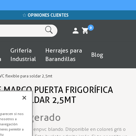
OPINIONES CLIENTES
0
Grifería
Herrajes para
Blog
a
Industrial
Barandillas
VC flexible para soldar 2,5mt
E MARCO PUERTA FRIGORÍFICA
 PARA SOLDAR 2,5MT
o Refrigerado
aparecen si nos
nosotros a
 navegación
modelo UR-649 en pvc blando. Disponible en colores gris o
eres permitir a
 tu