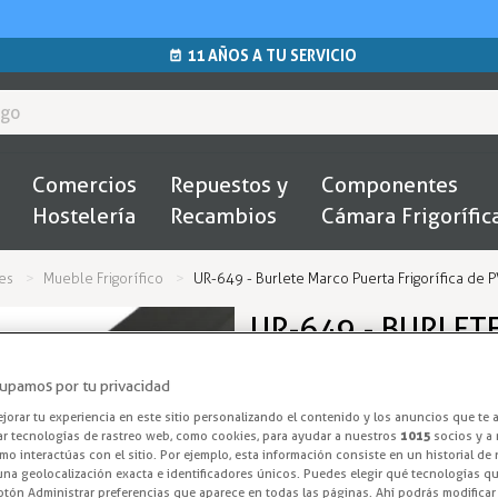
11 AÑOS A TU SERVICIO
Comercios
Repuestos y
Componentes
Hostelería
Recambios
Cámara Frigorífic
es
Mueble Frigorífico
UR-649 - Burlete Marco Puerta Frigorífica de P
UR-649 - BURLET
DE PVC FLEXIBLE
upamos por tu privacidad
Burlete Armari
orar tu experiencia en este sitio personalizando el contenido y los anuncios que te 
ar tecnologías de rastreo web, como cookies, para ayudar a nuestros
1015
socios y a 
o interactúas con el sitio. Por ejemplo, esta información consiste en un historial de
Tira de 2,5 metros de burlete 
na geolocalización exacta e identificadores únicos. Puedes elegir qué tecnologías qui
otón Administrar preferencias que aparece en todas las páginas. Ahí podrás modificar