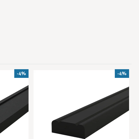
-4%
-4%