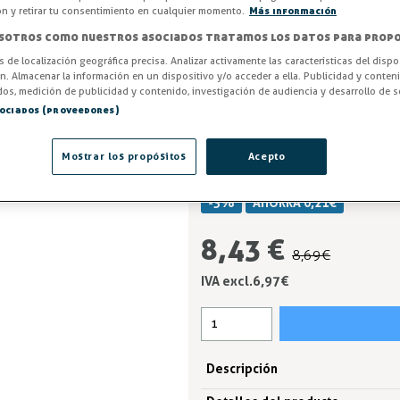
negro. Admite varilla magnética
ón y retirar tu consentimiento en cualquier momento.
Más información
burlete con imán debe comprar 
sotros como nuestros asociados tratamos los datos para propo
negativo (marco)
os de localización geográfica precisa. Analizar activamente las características del dispo
ón. Almacenar la información en un dispositivo y/o acceder a ella. Publicidad y conten
ENTREGA 15 DÍAS.
os, medición de publicidad y contenido, investigación de audiencia y desarrollo de se
sociados (proveedores)
Color
Mostrar los propósitos
Acepto
-3%
AHORRA 0,21 €
8,43 €
8,69 €
IVA excl.6,97 €
Descripción