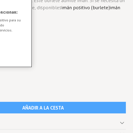
. Unidad: 2,5mt. Este burlete admite imán. Si se necesita un
el imán a parte, disponibles
imán positivo (burlete)
imán
rcionar:
sitivo para su
ido
rvicios.
AÑADIR A LA CESTA