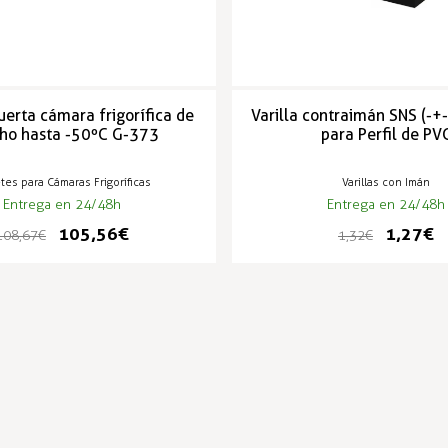
uerta cámara frigorífica de
Varilla contraimán SNS (-+
ho hasta -50ºC G-373
para Perfil de PV
tes para Cámaras Frigoríficas
Varillas con Imán
Entrega en 24/48h
Entrega en 24/48h
105,56 €
1,27 €
108,67 €
1,32 €
PRODUCTOS POPULARES