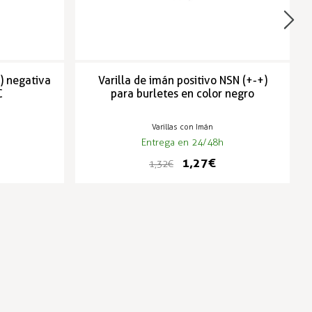
-) negativa
Varilla de imán positivo NSN (+-+)
C
para burletes en color negro
Varillas con Imán
Entrega en 24/48h
1,27 €
1,32 €
-3%