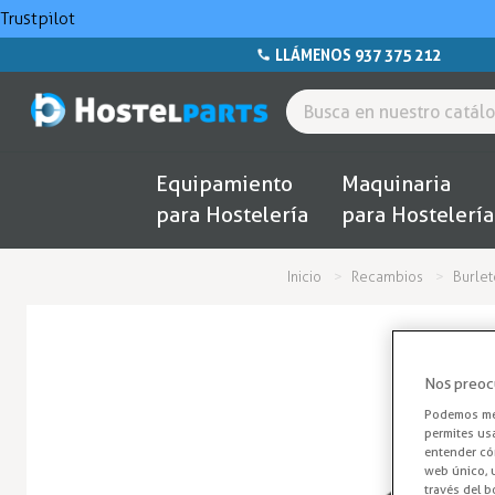
Trustpilot
LLÁMENOS 937 375 212
Equipamiento
Maquinaria
para Hostelería
para Hostelería
Inicio
Recambios
Burlet
Nos preoc
Podemos mej
permites us
entender cóm
web único, u
través del b