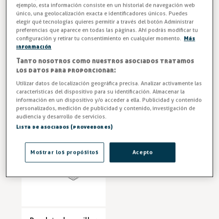
ejemplo, esta información consiste en un historial de navegación web
único, una geolocalización exacta e identificadores únicos. Puedes
elegir qué tecnologías quieres permitir a través del botón Administrar
preferencias que aparece en todas las páginas. Ahí podrás modificar tu
Estante Superior
Estante varilla de
configuración y retirar tu consentimiento en cualquier momento.
Más
Nevera UR600 /
acero inoxidable
información
UR600W1 /
para nevera o
Tanto nosotros como nuestros asociados tratamos
UR600X1 TEFCOLD
horno PIG / PIP
los datos para proporcionar:
Rejillas
Accesorios Cocina Industrial
Entrega en 24/48h
Entrega en 24/48h
Utilizar datos de localización geográfica precisa. Analizar activamente las
características del dispositivo para su identificación. Almacenar la
18,14 €
16,09 €
información en un dispositivo y/o acceder a ella. Publicidad y contenido
personalizados, medición de publicidad y contenido, investigación de
audiencia y desarrollo de servicios.
Lista de asociados (proveedores)
Mostrar los propósitos
Acepto