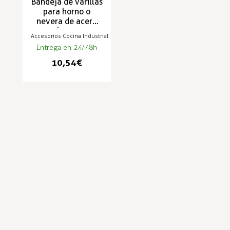
Bandeja de varillas
para horno o
nevera de acero
recubrimiento
Accesorios Cocina Industrial
plástico 1/1 GN o
Entrega en 24/48h
2/1 GN
10,54 €