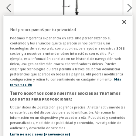
Nos preocupamos por tu privacidad
Podemos mejorar tu experiencia en este sitio personalizando el
contenido y los anuncios que te aparecen si nos permites usar
tecnologías de rastreo web, como cookies, para ayudar a nuestros
1015
socios y a nosotros a entender cómo interactúas con el sitio. Por
ejemplo, esta información consiste en un historial de navegación web
único, una geolocalización exacta e identificadores únicos. Puedes
elegir qué tecnologías quieres permitir a través del botón Administrar
Grifos Profesionales Hostelería
preferencias que aparece en todas las páginas. Ahí podrás modificar tu
configuración y retirar tu consentimiento en cualquier momento.
Más
información
Grifo ducha 1 agua sin mando modelo TS-7 para encimera o
Tanto nosotros como nuestros asociados tratamos
fregaderos de cocina profesional. Versión con o sin caño
los datos para proporcionar:
central.
Utilizar datos de localización geográfica precisa. Analizar activamente las
características del dispositivo para su identificación. Almacenar la
Entrega en 24/48h
información en un dispositivo y/o acceder a ella. Publicidad y contenido
personalizados, medición de publicidad y contenido, investigación de
Caño Central
audiencia y desarrollo de servicios.
Lista de asociados (proveedores)