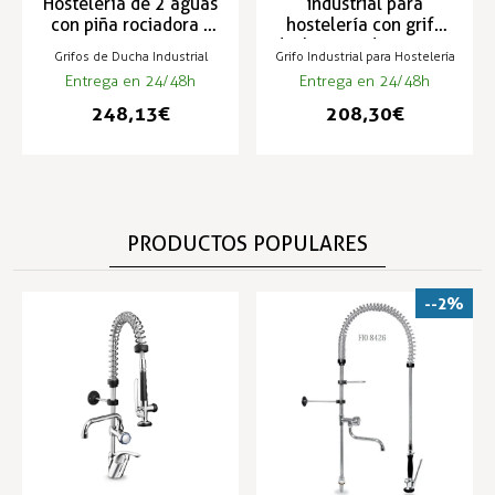
Hostelería de 2 aguas
industrial para
con piña rociadora -
hostelería con grifo
TS-2
ducha rociadora - TS-3
Grifos de Ducha Industrial
Grifo Industrial para Hostelería
Entrega en 24/48h
Entrega en 24/48h
248,13 €
208,30 €
PRODUCTOS POPULARES
--2%