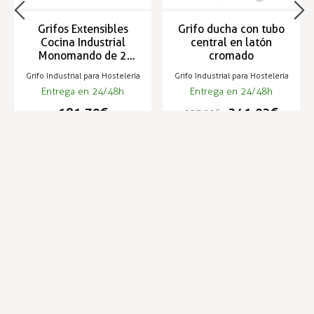
Grifos Extensibles
Grifo ducha con tubo
Cocina Industrial
central en latón
Monomando de 2
cromado
aguas - ZN-4-M Mini
Grifo Industrial para Hostelería
Grifo Industrial para Hostelería
Entrega en 24/48h
Entrega en 24/48h
191,70 €
241,02 €
237,20 €
Infórmese de nuestras últimas
SUSCRIBIRSE
noticias y ofertas especiales
Trustpilot