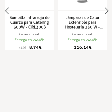
Bombilla Infrarroja de
Lámparas de Calor
Cuarzo para Catering
Extensible para
300W - CIRL300B
Hostelería 250 W -
LCA-1
Lámparas de calor
Lámparas de calor
Entrega en 24/48h
Entrega en 24/48h
8,74 €
116,14 €
9,14 €
Infórmese de nuestras últimas
SUSCRIBIRSE
noticias y ofertas especiales
Trustpilot