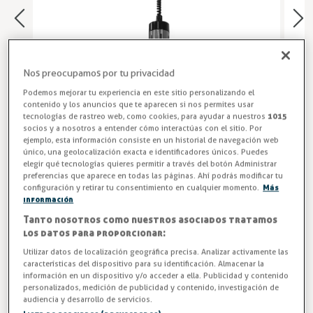
Nos preocupamos por tu privacidad
Podemos mejorar tu experiencia en este sitio personalizando el
contenido y los anuncios que te aparecen si nos permites usar
tecnologías de rastreo web, como cookies, para ayudar a nuestros
1015
socios y a nosotros a entender cómo interactúas con el sitio. Por
ejemplo, esta información consiste en un historial de navegación web
único, una geolocalización exacta e identificadores únicos. Puedes
elegir qué tecnologías quieres permitir a través del botón Administrar
Lámparas de Calor para Cocina
preferencias que aparece en todas las páginas. Ahí podrás modificar tu
configuración y retirar tu consentimiento en cualquier momento.
Más
Lámpara LCA-2 calentadora extensible con potencia de
información
250W y con un rango de ajuste: 61cm. estiramiento: 76-
Tanto nosotros como nuestros asociados tratamos
los datos para proporcionar:
137cm. Incluye roseta para techo y bombilla 250W
(tornillo edison)
Utilizar datos de localización geográfica precisa. Analizar activamente las
características del dispositivo para su identificación. Almacenar la
información en un dispositivo y/o acceder a ella. Publicidad y contenido
Entrega en 24/48h
personalizados, medición de publicidad y contenido, investigación de
audiencia y desarrollo de servicios.
Color