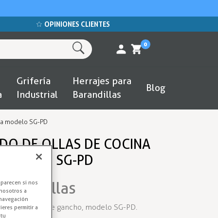
OPINIONES CLIENTES
0
Grifería
Herrajes para
Blog
a
Industrial
Barandillas
piña modelo SG-PD
DO DE OLLAS DE COCINA
 MODELO SG-PD
l para Ollas
aparecen si nos
nosotros a
 navegación
 piña en forma de gancho, modelo SG-PD.
eres permitir a
 tu