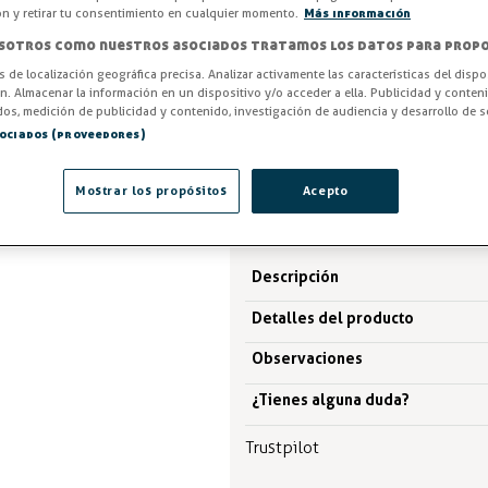
ón y retirar tu consentimiento en cualquier momento.
Más información
Entrega en 24/48h
sotros como nuestros asociados tratamos los datos para propo
-3%
AHORRA -1,57 €
os de localización geográfica precisa. Analizar activamente las características del dispo
ón. Almacenar la información en un dispositivo y/o acceder a ella. Publicidad y conten
os, medición de publicidad y contenido, investigación de audiencia y desarrollo de se
53,28 €
54,85 €
sociados (proveedores)
IVA excl. 44,03€
Mostrar los propósitos
Acepto
Descripción
Detalles del producto
Observaciones
¿Tienes alguna duda?
Trustpilot