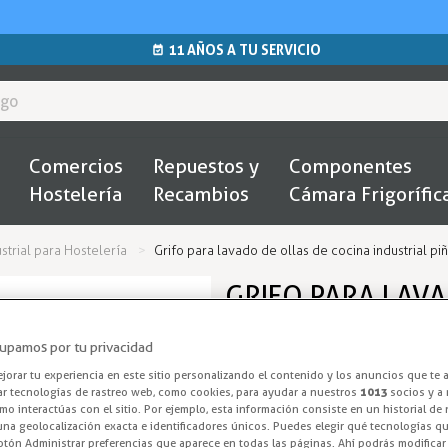
11 AÑOS A TU SERVICIO
Comercios
Repuestos y
Componentes
Hostelería
Recambios
Cámara Frigorífic
ustrial para Hostelería
Grifo para lavado de ollas de cocina industrial 
GRIFO PARA LAVA
INDUSTRIAL PIÑA
upamos por tu privacidad
Grifo Industria
orar tu experiencia en este sitio personalizando el contenido y los anuncios que te 
ar tecnologías de rastreo web, como cookies, para ayudar a nuestros
1013
socios y a 
o interactúas con el sitio. Por ejemplo, esta información consiste en un historial de
Grifo para cocina profesional,
na geolocalización exacta e identificadores únicos. Puedes elegir qué tecnologías qui
otón Administrar preferencias que aparece en todas las páginas. Ahí podrás modificar