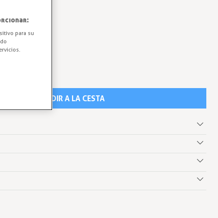
rcionar:
sitivo para su
ido
rvicios.
AÑADIR A LA CESTA