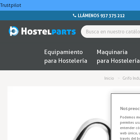
Trustpilot
LLÁMENOS 937 375 212
Equipamiento
Maquinaria
para Hostelería
para Hostelería
Inicio
Grifo Ind
Nos preoc
Podemos mej
permites us
entender cóm
web único, u
través del b