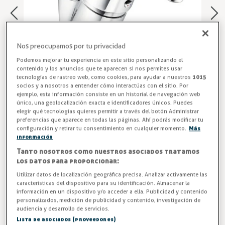
Nos preocupamos por tu privacidad
Podemos mejorar tu experiencia en este sitio personalizando el
contenido y los anuncios que te aparecen si nos permites usar
tecnologías de rastreo web, como cookies, para ayudar a nuestros
1015
socios y a nosotros a entender cómo interactúas con el sitio. Por
ejemplo, esta información consiste en un historial de navegación web
único, una geolocalización exacta e identificadores únicos. Puedes
elegir qué tecnologías quieres permitir a través del botón Administrar
preferencias que aparece en todas las páginas. Ahí podrás modificar tu
Repuesto Grifo Ducha Cocina
configuración y retirar tu consentimiento en cualquier momento.
Más
información
Grifo monomando mezclador para agua fría y caliente, para
Tanto nosotros como nuestros asociados tratamos
grifos ducha monomando de gama TS. Modelo TS-2M.
los datos para proporcionar:
Utilizar datos de localización geográfica precisa. Analizar activamente las
Entrega en 24/48h
características del dispositivo para su identificación. Almacenar la
información en un dispositivo y/o acceder a ella. Publicidad y contenido
-3%
AHORRA -2,79 €
personalizados, medición de publicidad y contenido, investigación de
audiencia y desarrollo de servicios.
Lista de asociados (proveedores)