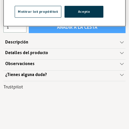
94,66 €
97,45 €
IVA excl. 78,23€
Mostrar los propósitos
Acepto
AÑADIR A LA CESTA
Descripción
Detalles del producto
Observaciones
¿Tienes alguna duda?
Trustpilot