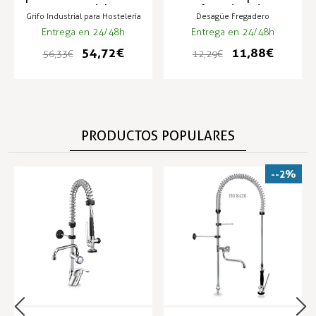
2 aguas modelo ZN-
fregadero de
Grifo Industrial para Hostelería
Desagüe Fregadero
1BA
hostelería - VD-CR
Entrega en 24/48h
Entrega en 24/48h
54,72 €
11,88 €
56,33 €
12,29 €
PRODUCTOS POPULARES
--2%