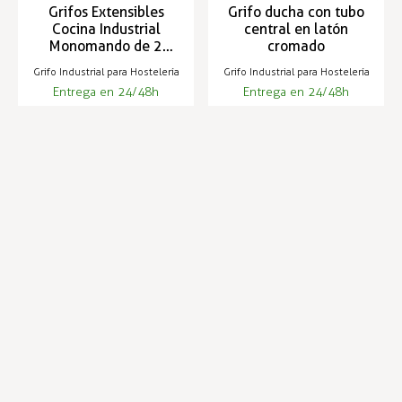
Grifos Extensibles
Grifo ducha con tubo
Cocina Industrial
central en latón
Monomando de 2
cromado
aguas - ZN-4-M Mini
Grifo Industrial para Hostelería
Grifo Industrial para Hostelería
Entrega en 24/48h
Entrega en 24/48h
191,70 €
241,02 €
237,20 €
Infórmese de nuestras últimas
SUSCRIBIRSE
noticias y ofertas especiales
Trustpilot
Expertos en hostelería