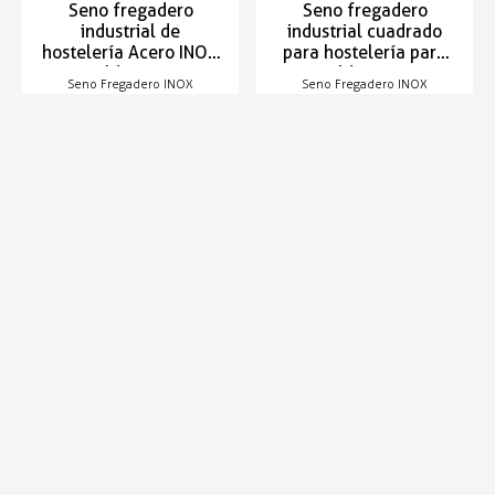
Seno fregadero
Seno fregadero
industrial de
industrial cuadrado
hostelería Acero INOX
para hostelería para
para soldar en varias
soldar - VD
Seno Fregadero INOX
Seno Fregadero INOX
medidas - VD
Entrega en 24/48h
Entrega en 24/48h
65,44 €
54,39 €
Infórmese de nuestras últimas
SUSCRIBIRSE
noticias y ofertas especiales
Trustpilot
Expertos en hostelería