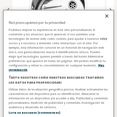
Nos preocupamos por tu privacidad
Podemos mejorar tu experiencia en este sitio personalizando el
contenido y los anuncios que te aparecen si nos permites usar
tecnologías de rastreo web, como cookies, para ayudar a nuestros
1015
socios y a nosotros a entender cómo interactúas con el sitio. Por
ejemplo, esta información consiste en un historial de navegación web
único, una geolocalización exacta e identificadores únicos. Puedes
elegir qué tecnologías quieres permitir a través del botón Administrar
preferencias que aparece en todas las páginas. Ahí podrás modificar tu
configuración y retirar tu consentimiento en cualquier momento.
Más
Seno Fregadero Acero INOX
información
Tanto nosotros como nuestros asociados tratamos
Senos fregadero redondos modelos VR para soldar y
los datos para proporcionar:
modelos VRI para fijar con bridas, incluye
Utilizar datos de localización geográfica precisa. Analizar activamente las
válvula rebosadero.
características del dispositivo para su identificación. Almacenar la
información en un dispositivo y/o acceder a ella. Publicidad y contenido
Entrega en 24/48h
personalizados, medición de publicidad y contenido, investigación de
audiencia y desarrollo de servicios.
Lista de asociados (proveedores)
Medidas (mm)