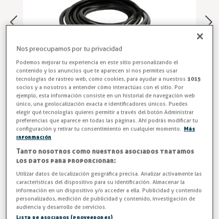
Nos preocupamos por tu privacidad
Podemos mejorar tu experiencia en este sitio personalizando el
contenido y los anuncios que te aparecen si nos permites usar
tecnologías de rastreo web, como cookies, para ayudar a nuestros
1015
socios y a nosotros a entender cómo interactúas con el sitio. Por
ejemplo, esta información consiste en un historial de navegación web
único, una geolocalización exacta e identificadores únicos. Puedes
elegir qué tecnologías quieres permitir a través del botón Administrar
preferencias que aparece en todas las páginas. Ahí podrás modificar tu
Manguera para Grifo Cocina
configuración y retirar tu consentimiento en cualquier momento.
Más
información
Industrial
Tanto nosotros como nuestros asociados tratamos
los datos para proporcionar:
Manguera de 5 metros de longitud para grifo colgante
Utilizar datos de localización geográfica precisa. Analizar activamente las
modelo TS-4.
características del dispositivo para su identificación. Almacenar la
información en un dispositivo y/o acceder a ella. Publicidad y contenido
Entrega en 24/48h
personalizados, medición de publicidad y contenido, investigación de
audiencia y desarrollo de servicios.
Lista de asociados (proveedores)
-3%
AHORRA -2,97 €