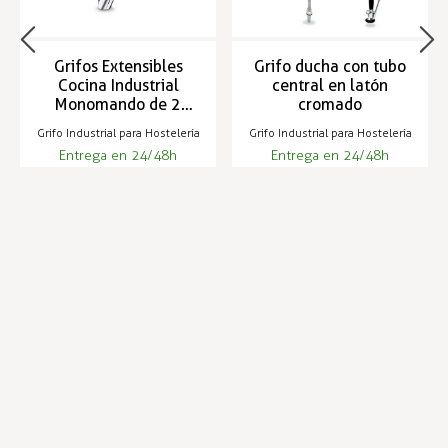
Grifos Extensibles
Grifo ducha con tubo
Cocina Industrial
central en latón
Monomando de 2
cromado
aguas - ZN-4-M Mini
Grifo Industrial para Hostelería
Grifo Industrial para Hostelería
Entrega en 24/48h
Entrega en 24/48h
191,70 €
241,02 €
237,20 €
Infórmese de nuestras últimas
SUSCRIBIRSE
noticias y ofertas especiales
Trustpilot