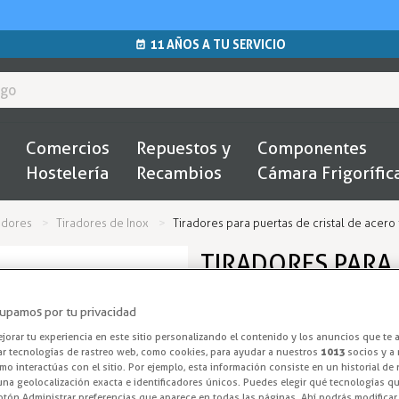
11 AÑOS A TU SERVICIO
Comercios
Repuestos y
Componentes
Hostelería
Recambios
Cámara Frigorífic
adores
Tiradores de Inox
Tiradores para puertas de cristal de acero
TIRADORES PARA 
INOXIDABLE MODE
upamos por tu privacidad
Tirador modelo VI-67-I fabrica
orar tu experiencia en este sitio personalizando el contenido y los anuncios que te 
ar tecnologías de rastreo web, como cookies, para ayudar a nuestros
1013
socios y a 
horizontal o vertical en muebles
o interactúas con el sitio. Por ejemplo, esta información consiste en un historial de
na geolocalización exacta e identificadores únicos. Puedes elegir qué tecnologías qui
Entrega en 24/48h
otón Administrar preferencias que aparece en todas las páginas. Ahí podrás modificar