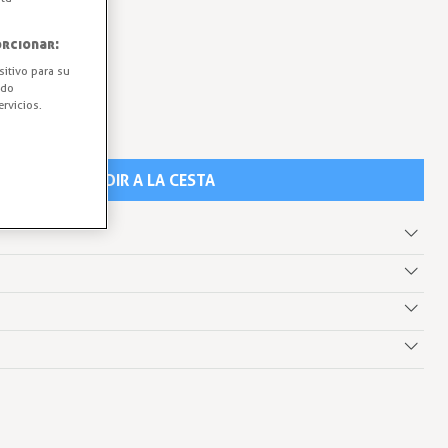
rcionar:
sitivo para su
ido
rvicios.
AÑADIR A LA CESTA