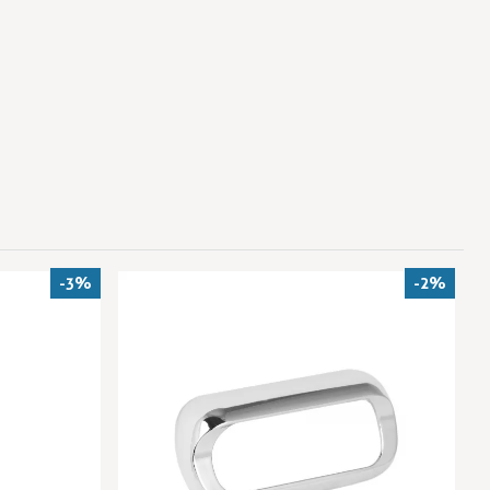
-3%
-2%