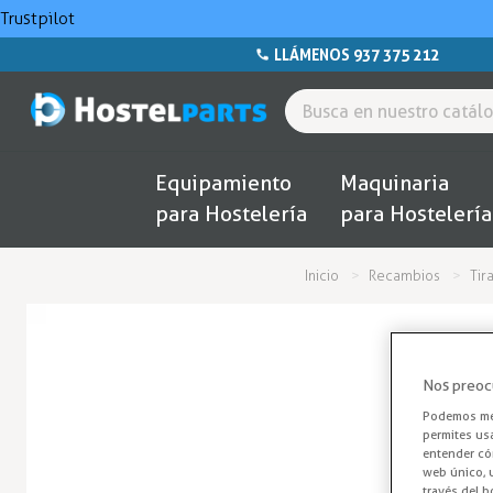
Trustpilot
LLÁMENOS 937 375 212
Equipamiento
Maquinaria
para Hostelería
para Hostelería
Inicio
Recambios
Tir
Nos preoc
Podemos mej
permites us
entender cóm
web único, u
través del b