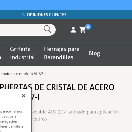
OPINIONES CLIENTES
0
Grifería
Herrajes para
Blog
a
Industrial
Barandillas
 inoxidable modelo VI-67-I
PUERTAS DE CRISTAL DE ACERO
LO VI-67-I
do en acero inoxidable AISI 304 satinado para aplicación
aparecen si nos
nosotros a
 frigoríficos o neutros
 navegación
eres permitir a
 tu