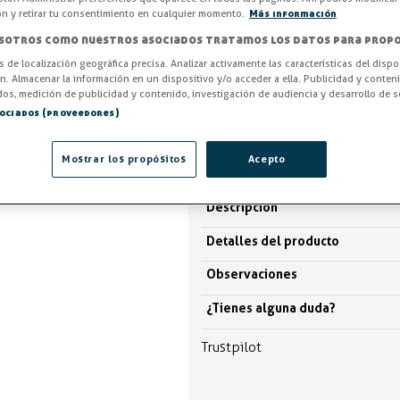
ón y retirar tu consentimiento en cualquier momento.
Más información
-3%
AHORRA -0,15 €
sotros como nuestros asociados tratamos los datos para propo
os de localización geográfica precisa. Analizar activamente las características del dispo
5,23 €
ón. Almacenar la información en un dispositivo y/o acceder a ella. Publicidad y conten
5,38 €
os, medición de publicidad y contenido, investigación de audiencia y desarrollo de se
sociados (proveedores)
IVA excl. 4,32€
Mostrar los propósitos
Acepto
Descripción
Detalles del producto
Observaciones
¿Tienes alguna duda?
Trustpilot