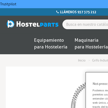
Trustpilot
LLÁMENOS 937 375 212
Equipamiento
Maquinaria
para Hostelería
para Hostelería
Inicio
Grifo Indus
Nos preoc
Podemos mej
permites us
entender cóm
web único, u
través del b