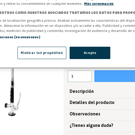
Acabado cromado. Alta resistenc
ón y retirar tu consentimiento en cualquier momento.
Más información
sotros como nuestros asociados tratamos los datos para propo
Entrega en 24/48h
os de localización geográfica precisa. Analizar activamente las características del dispo
Caño Central
ón. Almacenar la información en un dispositivo y/o acceder a ella. Publicidad y conten
os, medición de publicidad y contenido, investigación de audiencia y desarrollo de se
sociados (proveedores)
204,64 €
Mostrar los propósitos
Acepto
IVA excl.169,12 €
Descripción
Detalles del producto
Observaciones
¿Tienes alguna duda?