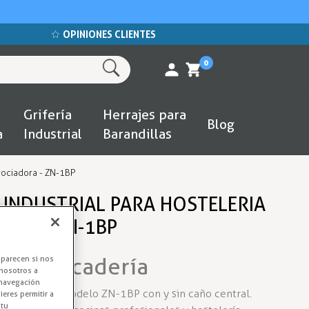
OPINIONES CLIENTES
0
Grifería
Herrajes para
Blog
a
Industrial
Barandillas
 rociadora - ZN-1BP
 INDUSTRIAL PARA HOSTELERIA
ORA - ZN-1BP
onal Pescadería
aparecen si nos
nosotros a
 navegación
mo de 1 agua modelo ZN-1BP con y sin caño central.
eres permitir a
 tu