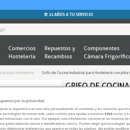
11 AÑOS A TU SERVICIO
Comercios
Repuestos y
Componentes
Hostelería
Recambios
Cámara Frigorífic
trial para Hostelería
Grifo de Cocina Industrial para Hosteleria con piña
GRIFO DE COCINA
CON PIÑA ROCIAD
upamos por tu privacidad
Grifos Profesi
orar tu experiencia en este sitio personalizando el contenido y los anuncios que te 
ar tecnologías de rastreo web, como cookies, para ayudar a nuestros
1013
socios y a 
o interactúas con el sitio. Por ejemplo, esta información consiste en un historial de
Grifo ducha para pared con po
na geolocalización exacta e identificadores únicos. Puedes elegir qué tecnologías qui
otón Administrar preferencias que aparece en todas las páginas. Ahí podrás modificar