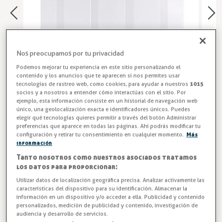
Nos preocupamos por tu privacidad
Podemos mejorar tu experiencia en este sitio personalizando el
contenido y los anuncios que te aparecen si nos permites usar
tecnologías de rastreo web, como cookies, para ayudar a nuestros
1015
socios y a nosotros a entender cómo interactúas con el sitio. Por
ejemplo, esta información consiste en un historial de navegación web
único, una geolocalización exacta e identificadores únicos. Puedes
elegir qué tecnologías quieres permitir a través del botón Administrar
Cortinas PVC Industriales
preferencias que aparece en todas las páginas. Ahí podrás modificar tu
configuración y retirar tu consentimiento en cualquier momento.
Más
Cortina de lamas que protegen de las corrientes de aire,
información
ahorran energía e impiden la entrada de suciedad y
Tanto nosotros como nuestros asociados tratamos
diferentes elementos externos, maximiza tu ahorro en
los datos para proporcionar:
cámara.
Utilizar datos de localización geográfica precisa. Analizar activamente las
características del dispositivo para su identificación. Almacenar la
información en un dispositivo y/o acceder a ella. Publicidad y contenido
ENTREGA ENTRE 3 Y 5 DÍAS
personalizados, medición de publicidad y contenido, investigación de
audiencia y desarrollo de servicios.
Medidas FERMOFLEX - ALTO x ANCHO (mt)