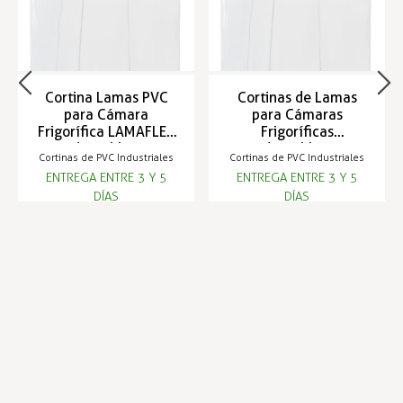
Cortina Lamas PVC
Cortinas de Lamas
para Cámara
para Cámaras
Frigorífica LAMAFLEX
Frigoríficas
adaptables a
adaptables a
Cortinas de PVC Industriales
Cortinas de PVC Industriales
cualquier paso libre
cualquier paso libre
ENTREGA ENTRE 3 Y 5
ENTREGA ENTRE 3 Y 5
LAMAFLEX
DÍAS
DÍAS
150,02 €
172,93 €
Infórmese de nuestras últimas
SUSCRIBIRSE
noticias y ofertas especiales