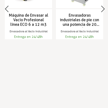
Máquina de Envasar al
Envasadoras
Vacío Profesional
industriales de pie con
línea ECO 6 a 12 m3
una potencia de 20
m3/h
Envasadora al Vacío Industrial
Envasadora al Vacío Industrial
Entrega en 24/48h
Entrega en 24/48h
1.457,99 €
2.032,79 €
Infórmese de nuestras últimas
SUSCRIBIRSE
noticias y ofertas especiales
Trustpilot