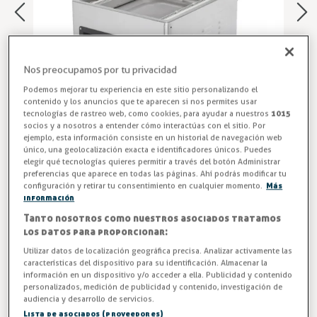
Nos preocupamos por tu privacidad
Podemos mejorar tu experiencia en este sitio personalizando el
contenido y los anuncios que te aparecen si nos permites usar
tecnologías de rastreo web, como cookies, para ayudar a nuestros
1015
socios y a nosotros a entender cómo interactúas con el sitio. Por
ejemplo, esta información consiste en un historial de navegación web
único, una geolocalización exacta e identificadores únicos. Puedes
elegir qué tecnologías quieres permitir a través del botón Administrar
Maquina Envasadora de Vacío
preferencias que aparece en todas las páginas. Ahí podrás modificar tu
configuración y retirar tu consentimiento en cualquier momento.
Más
Envasadora GASTRONORM ECO con una potencia de 20,0
información
m3/h. EEV-400. Máquina envasadora de vacío profesional
Tanto nosotros como nuestros asociados tratamos
GASTRONORM de doble barra. Ideal para hostelería,
los datos para proporcionar:
restauración y uso industrial de alto volumen. Optimiza tu
Utilizar datos de localización geográfica precisa. Analizar activamente las
producción con la máquina envasadora de vacío
características del dispositivo para su identificación. Almacenar la
información en un dispositivo y/o acceder a ella. Publicidad y contenido
GASTRONORM de doble barra. Potencia, precisión y
personalizados, medición de publicidad y contenido, investigación de
durabilidad para cocinas profesionales. ¡Compra ahora y
audiencia y desarrollo de servicios.
mejora la conservación de tus productos!
Lista de asociados (proveedores)