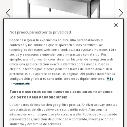
Nos preocupamos por tu privacidad
Podemos mejorar tu experiencia en este sitio personalizando el
contenido y los anuncios que te aparecen si nos permites usar
tecnologías de rastreo web, como cookies, para ayudar a nuestros
1015
socios y a nosotros a entender cómo interactúas con el sitio. Por
ejemplo, esta información consiste en un historial de navegación web
único, una geolocalización exacta e identificadores únicos. Puedes
elegir qué tecnologías quieres permitir a través del botón Administrar
preferencias que aparece en todas las páginas. Ahí podrás modificar tu
Mueble Fregadero Cocina INOX
configuración y retirar tu consentimiento en cualquier momento.
Más
información
Fregadero FR de 2 senos con escurridor lateral y bastidor
Tanto nosotros como nuestros asociados tratamos
sin estante. Los fregaderos GASTROEQUIP TOP están
los datos para proporcionar:
totalmente fabricados en acero inoxidable AISI 304 con
Utilizar datos de localización geográfica precisa. Analizar activamente las
grosor de 1,2 mm reforzados con omegas, evitando el uso
características del dispositivo para su identificación. Almacenar la
de maderas o melaminas, cumpliendo con las más
información en un dispositivo y/o acceder a ella. Publicidad y contenido
personalizados, medición de publicidad y contenido, investigación de
exigentes normas higiénico-sanitarias. El lado indicado
audiencia y desarrollo de servicios.