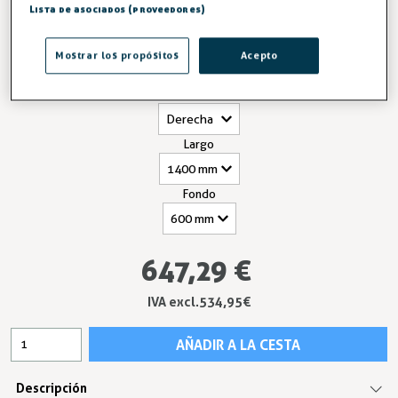
corresponde al escurridor. Escoger lado del escurridor y
Lista de asociados (proveedores)
medidas:
Mostrar los propósitos
Acepto
Entrega en 24/48h
Lado
Largo
Fondo
647,29 €
IVA excl.534,95 €
AÑADIR A LA CESTA
Descripción