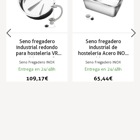
Seno fregadero
Seno fregadero
industrial redondo
industrial de
para hostelería VR
hostelería Acero INOX
para soldar y VRI fijar
para soldar en varias
Seno Fregadero INOX
Seno Fregadero INOX
con bridas
medidas - VD
Entrega en 24/48h
Entrega en 24/48h
109,17 €
65,44 €
Infórmese de nuestras últimas
SUSCRIBIRSE
noticias y ofertas especiales