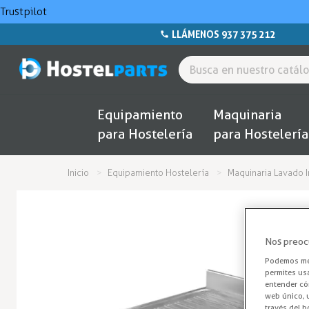
Trustpilot
LLÁMENOS 937 375 212
Equipamiento
Maquinaria
para Hostelería
para Hostelería
Inicio
Equipamiento Hostelería
Maquinaria Lavado I
Nos preoc
Podemos mej
permites us
entender cóm
web único, u
través del b