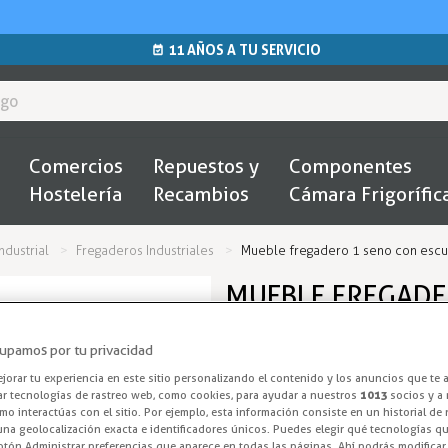
11 AÑOS A TU SERVICIO
Comercios
Repuestos y
Componentes
Hostelería
Recambios
Cámara Frigorífic
ndustrial
Fregaderos Industriales
Mueble fregadero 1 seno con escurr
MUEBLE FREGADE
INDUSTRIAL PARA 
upamos por tu privacidad
FR-147
orar tu experiencia en este sitio personalizando el contenido y los anuncios que te 
ar tecnologías de rastreo web, como cookies, para ayudar a nuestros
1013
socios y a 
Mesa Fregader
o interactúas con el sitio. Por ejemplo, esta información consiste en un historial de
na geolocalización exacta e identificadores únicos. Puedes elegir qué tecnologías qui
otón Administrar preferencias que aparece en todas las páginas. Ahí podrás modificar