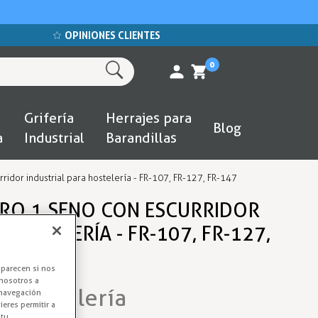
OPINIONES CLIENTES
0
Grifería
Herrajes para
Blog
a
Industrial
Barandillas
idor industrial para hostelería - FR-107, FR-127, FR-147
RO 1 SENO CON ESCURRIDOR
HOSTELERÍA - FR-107, FR-127,
aparecen si nos
nosotros a
o Hostelería
 navegación
eres permitir a
 tu