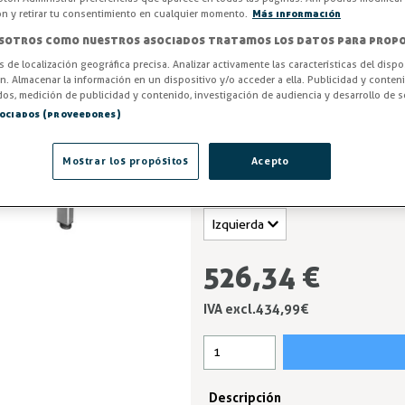
Fregadero sin estante de 1 sen
ón y retirar tu consentimiento en cualquier momento.
Más información
TOP FR están totalmente fabri
sotros como nuestros asociados tratamos los datos para propo
reforzados con omegas, evitan
os de localización geográfica precisa. Analizar activamente las características del dispo
exigentes normas higiénico-sani
ón. Almacenar la información en un dispositivo y/o acceder a ella. Publicidad y conten
os, medición de publicidad y contenido, investigación de audiencia y desarrollo de se
Entrega en 24/48h
sociados (proveedores)
Medidas (mm)
Mostrar los propósitos
Acepto
Lado
526,34 €
IVA excl.434,99 €
Descripción