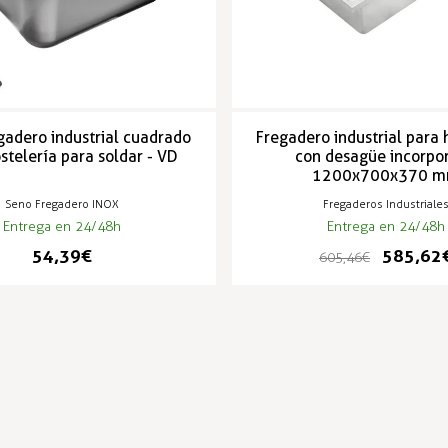
gadero industrial cuadrado
Fregadero industrial para 
stelería para soldar - VD
con desagüe incorpo
1200x700x370 
Seno Fregadero INOX
Fregaderos Industriale
Entrega en 24/48h
Entrega en 24/48h
54,39 €
585,62 
605,46 €
PRODUCTOS POPULARES