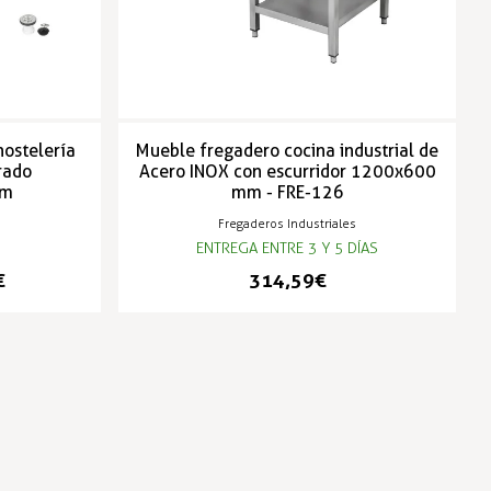
hostelería
Mueble fregadero cocina industrial de
rado
Acero INOX con escurridor 1200x600
mm
mm - FRE-126
s
Fregaderos Industriales
ENTREGA ENTRE 3 Y 5 DÍAS
€
314,59 €
-3%