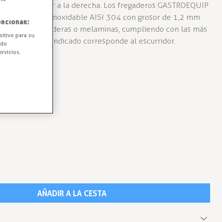
o con escurridor a la derecha. Los fregaderos GASTROEQUIP
cados en acero inoxidable AISI 304 con grosor de 1,2 mm
rcionar:
do el uso de maderas o melaminas, cumpliendo con las más
sitivo para su
tarias. El lado indicado corresponde al escurridor.
ido
rvicios.
AÑADIR A LA CESTA