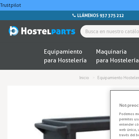
Trustpilot
LLÁMENOS 937 375 212
Equipamiento
Maquinaria
para Hostelería
para Hostelería
Inicio
Equipamiento Hosteler
Nos preoc
Podemos mej
permites us
entender cóm
web único, u
través del b