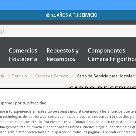
11 AÑOS A TU SERVICIO
Comercios
Repuestos y
Componentes
Hostelería
Recambios
Cámara Frigorífic
ía
Servicio
Carros de Servicio
Carro de Servicio para Hostelerí
CARRO DE SERVIC
POLIETILENO NE
upamos por tu privacidad
orar tu experiencia en este sitio personalizando el contenido y los anuncios que te 
Carros de Serv
ar tecnologías de rastreo web, como cookies, para ayudar a nuestros
1013
socios y a 
o interactúas con el sitio. Por ejemplo, esta información consiste en un historial de
na geolocalización exacta e identificadores únicos. Puedes elegir qué tecnologías qui
Optimiza el servicio en tu nego
otón Administrar preferencias que aparece en todas las páginas. Ahí podrás modificar