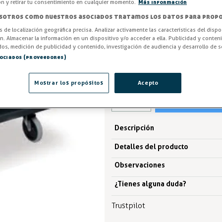
Negro CSEP85. Durable, ligero y
ón y retirar tu consentimiento en cualquier momento.
Más información
hostelero. ¡Compra ahora!
sotros como nuestros asociados tratamos los datos para propo
os de localización geográfica precisa. Analizar activamente las características del dispo
Entrega en 24/48h
ón. Almacenar la información en un dispositivo y/o acceder a ella. Publicidad y conten
os, medición de publicidad y contenido, investigación de audiencia y desarrollo de se
326,69 €
sociados (proveedores)
IVA excl. 269,99€
Mostrar los propósitos
Acepto
Descripción
Detalles del producto
Observaciones
¿Tienes alguna duda?
Trustpilot