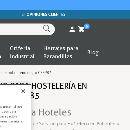
OPINIONES CLIENTES
0
Grifería
Herrajes para
Blog
a
Industrial
Barandillas
a en polietileno negro CSEP85
IO PARA HOSTELERÍA EN
GRO CSEP85
aparecen si nos
icio para Hoteles
nosotros a
 navegación
eres permitir a
cio con el Carro de Servicio para Hostelería en Polietileno
 tu