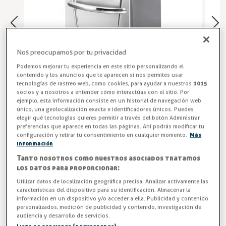
Nos preocupamos por tu privacidad
Podemos mejorar tu experiencia en este sitio personalizando el
contenido y los anuncios que te aparecen si nos permites usar
tecnologías de rastreo web, como cookies, para ayudar a nuestros
1015
socios y a nosotros a entender cómo interactúas con el sitio. Por
ejemplo, esta información consiste en un historial de navegación web
único, una geolocalización exacta e identificadores únicos. Puedes
elegir qué tecnologías quieres permitir a través del botón Administrar
preferencias que aparece en todas las páginas. Ahí podrás modificar tu
Base con Puertas para Cocina
configuración y retirar tu consentimiento en cualquier momento.
Más
información
Fondo 700 mm, disponible en anchos de 400 u 800 mm.
Tanto nosotros como nuestros asociados tratamos
Bases soporte con puertas. Gran compartimiento para el
los datos para proporcionar:
almacenamiento de ollas, sartenes, etc.
Utilizar datos de localización geográfica precisa. Analizar activamente las
características del dispositivo para su identificación. Almacenar la
ENTREGA ENTRE 3 Y 5 DÍAS
información en un dispositivo y/o acceder a ella. Publicidad y contenido
personalizados, medición de publicidad y contenido, investigación de
audiencia y desarrollo de servicios.
Medidas (mm)