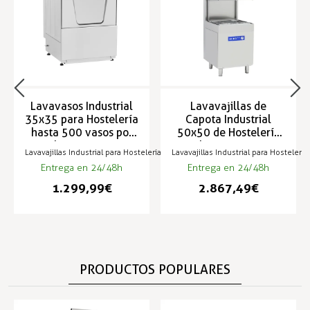
Lavavasos Industrial
Lavavajillas de
35x35 para Hostelería
Capota Industrial
hasta 500 vasos por
50x50 de Hostelería
hora LV-35
hasta 1080
Lavavajillas Industrial para Hostelería
Lavavajillas Industrial para Hostelería
platos/hora - OBM-
Entrega en 24/48h
Entrega en 24/48h
1080
1.299,99 €
2.867,49 €
PRODUCTOS POPULARES