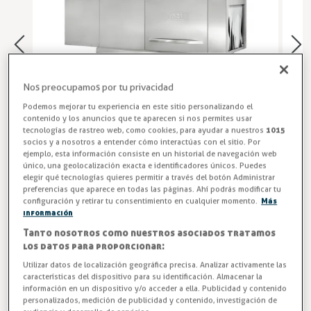
Nos preocupamos por tu privacidad
Podemos mejorar tu experiencia en este sitio personalizando el
contenido y los anuncios que te aparecen si nos permites usar
tecnologías de rastreo web, como cookies, para ayudar a nuestros
1015
socios y a nosotros a entender cómo interactúas con el sitio. Por
ejemplo, esta información consiste en un historial de navegación web
único, una geolocalización exacta e identificadores únicos. Puedes
elegir qué tecnologías quieres permitir a través del botón Administrar
preferencias que aparece en todas las páginas. Ahí podrás modificar tu
Lavavajillas de Arrastre Hostelería
configuración y retirar tu consentimiento en cualquier momento.
Más
información
Lavavajillas industrial de arrastre GASTROEQUIP OBK-1500
Tanto nosotros como nuestros asociados tratamos
para grandes instalaciones con capacidad para 100 y 133
los datos para proporcionar:
cestas/hora (medidas 500x500) llegando a los 1650
Utilizar datos de localización geográfica precisa. Analizar activamente las
platos/hora. Fabricación en acero inoxidable. Facilidad de
características del dispositivo para su identificación. Almacenar la
información en un dispositivo y/o acceder a ella. Publicidad y contenido
puesta en marcha con intuitivo panel de mandos
personalizados, medición de publicidad y contenido, investigación de
automático.