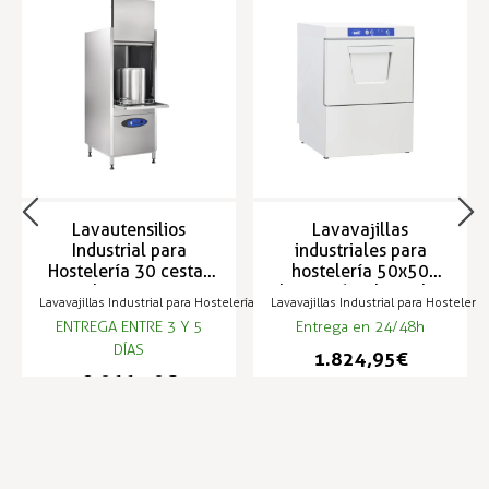
Lavautensilios
Lavavajillas
Industrial para
industriales para
Hostelería 30 cestas
hostelería 50x50
por hora - LV-OKI
hasta 560 platos/h -
Lavavajillas Industrial para Hostelería
Lavavajillas Industrial para Hostelería
OBY-500-T
ENTREGA ENTRE 3 Y 5
Entrega en 24/48h
DÍAS
1.824,95 €
8.966,09 €