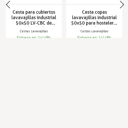
Cesta para cubiertos
Cesta copas
lavavajillas industrial
lavavajillas industrial
50x50 LV-CBC de
50x50 para hostelería
color azul
color azul LV-CBV
Cestas Lavavajillas
Cestas Lavavajillas
Entrega en 24/48h
Entrega en 24/48h
17,55 €
17,55 €
Infórmese de nuestras últimas
SUSCRIBIRSE
noticias y ofertas especiales
Trustpilot