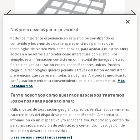
Nos preocupamos por tu privacidad
Podemos mejorar tu experiencia en este sitio personalizando el
contenido y los anuncios que te aparecen si nos permites usar
tecnologías de rastreo web, como cookies, para ayudar a nuestros
1015
socios y a nosotros a entender cómo interactúas con el sitio. Por
ejemplo, esta información consiste en un historial de navegación web
único, una geolocalización exacta e identificadores únicos. Puedes
elegir qué tecnologías quieres permitir a través del botón Administrar
preferencias que aparece en todas las páginas. Ahí podrás modificar tu
configuración y retirar tu consentimiento en cualquier momento.
Más
Suplemento Cesta para Copas
información
Tanto nosotros como nuestros asociados tratamos
Suplemento en altura para cesta de 16 compartimentos
los datos para proporcionar:
para vasos. Medida 500x500x40mm. GASTROEQUIP LV-
Utilizar datos de localización geográfica precisa. Analizar activamente las
SCV16. Apta para altas temperaturas y resistente a
características del dispositivo para su identificación. Almacenar la
detergentes.
información en un dispositivo y/o acceder a ella. Publicidad y contenido
personalizados, medición de publicidad y contenido, investigación de
Entrega en 24/48h
audiencia y desarrollo de servicios.
Lista de asociados (proveedores)