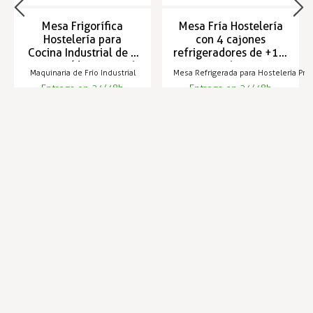
Mesa Frigorífica
Mesa Fría Hostelería
Hostelería para
con 4 cajones
Cocina Industrial de 6
refrigeradores de +1 a
cajones (de +1 a +16
+16 ºC
Maquinaria de Frío Industrial
Mesa Refrigerada para Hostelería Pro
ºC)
Entrega en 24/48h
Entrega en 24/48h
3.599,69 €
3.030,99 €
Infórmese de nuestras últimas
SUSCRIBIRSE
noticias y ofertas especiales
Trustpilot
Expertos en hostelería