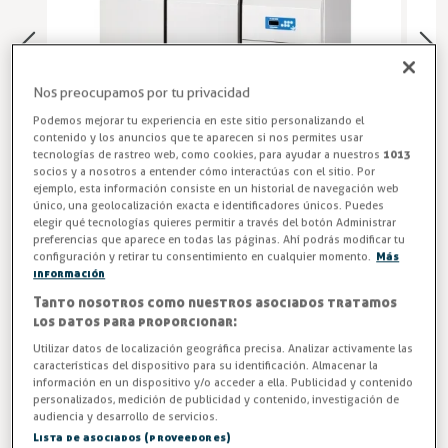
Nos preocupamos por tu privacidad
Podemos mejorar tu experiencia en este sitio personalizando el
contenido y los anuncios que te aparecen si nos permites usar
tecnologías de rastreo web, como cookies, para ayudar a nuestros
1013
socios y a nosotros a entender cómo interactúas con el sitio. Por
ejemplo, esta información consiste en un historial de navegación web
único, una geolocalización exacta e identificadores únicos. Puedes
elegir qué tecnologías quieres permitir a través del botón Administrar
preferencias que aparece en todas las páginas. Ahí podrás modificar tu
configuración y retirar tu consentimiento en cualquier momento.
Más
Mesa Fría SNACK
información
Tanto nosotros como nuestros asociados tratamos
Mesa Gastronorm para mantenimiento de congelados con
los datos para proporcionar:
2 o 3 puertas. Fondo 700 mm y altura 850 mm (300 y 500
Utilizar datos de localización geográfica precisa. Analizar activamente las
litros respectivamente). GASTROEQUIP FOMR. Optimiza tu
características del dispositivo para su identificación. Almacenar la
cocina profesional con la Mesa Snack Refrigerada de
información en un dispositivo y/o acceder a ella. Publicidad y contenido
Hostelería, disponible con 2 o 3 puertas. Mantén alimentos
personalizados, medición de publicidad y contenido, investigación de
audiencia y desarrollo de servicios.
entre +1 y +16 ºC con su diseño compacto de fondo 700
Lista de asociados (proveedores)