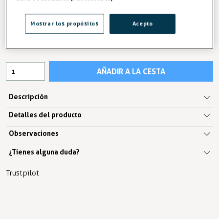
-3%
AHORRA -0,07 €
2,18 €
Mostrar los propósitos
Acepto
2,25 €
IVA excl. 1,80€
AÑADIR A LA CESTA
Descripción
Detalles del producto
Observaciones
¿Tienes alguna duda?
Trustpilot