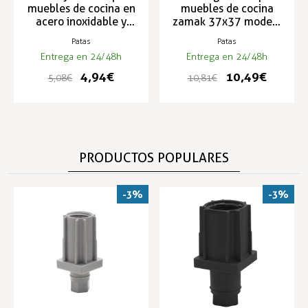
muebles de cocina en
muebles de cocina
acero inoxidable y
zamak 37x37 modelo
zamak N-38-I
N-37-E
Patas
Patas
Entrega en 24/48h
Entrega en 24/48h
4,94 €
10,49 €
5,08 €
10,81 €
PRODUCTOS POPULARES
-3%
-3%