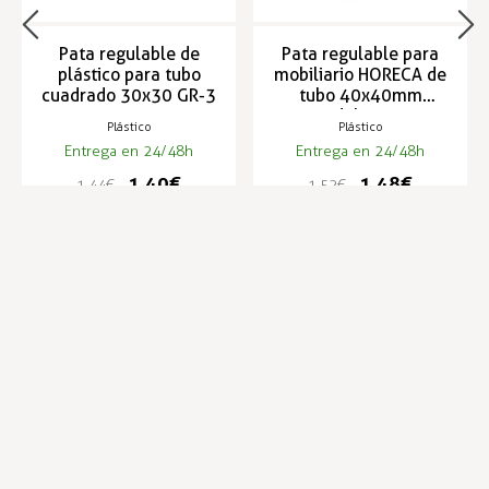
Pata regulable de
Pata regulable para
plástico para tubo
mobiliario HORECA de
cuadrado 30x30 GR-3
tubo 40x40mm
modelo GR-4
Plástico
Plástico
Entrega en 24/48h
Entrega en 24/48h
1,40 €
1,48 €
1,44 €
1,52 €
Infórmese de nuestras últimas
SUSCRIBIRSE
noticias y ofertas especiales
Trustpilot