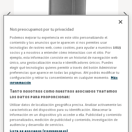
Nos preocupamos por tu privacidad
Podemos mejorar tu experiencia en este sitio personalizando el
contenido y los anuncios que te aparecen si nos permites usar
tecnologías de rastreo web, como cookies, para ayudar a nuestros
1015
socios y a nosotros a entender cómo interactúas con el sitio. Por
ejemplo, esta información consiste en un historial de navegación web
único, una geolocalización exacta e identificadores únicos. Puedes
elegir qué tecnologías quieres permitir a través del botón Administrar
preferencias que aparece en todas las páginas. Ahí podrás modificar tu
configuración y retirar tu consentimiento en cualquier momento.
Más
Patas para Mesa de Cocina Industrial
información
Tanto nosotros como nuestros asociados tratamos
Pata redonda regulable para mobiliario HORECA (hoteles,
los datos para proporcionar:
restaurantes y cafeterías) fabricada en plástico ABS color
Utilizar datos de localización geográfica precisa. Analizar activamente las
gris. Modelo N-36-R.
características del dispositivo para su identificación. Almacenar la
información en un dispositivo y/o acceder a ella. Publicidad y contenido
Entrega en 24/48h
personalizados, medición de publicidad y contenido, investigación de
audiencia y desarrollo de servicios.
Lista de asociados (proveedores)