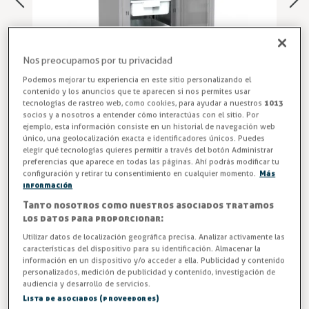
Nos preocupamos por tu privacidad
Podemos mejorar tu experiencia en este sitio personalizando el
contenido y los anuncios que te aparecen si nos permites usar
tecnologías de rastreo web, como cookies, para ayudar a nuestros
1013
socios y a nosotros a entender cómo interactúas con el sitio. Por
ejemplo, esta información consiste en un historial de navegación web
único, una geolocalización exacta e identificadores únicos. Puedes
Nevera para Pescado
elegir qué tecnologías quieres permitir a través del botón Administrar
preferencias que aparece en todas las páginas. Ahí podrás modificar tu
configuración y retirar tu consentimiento en cualquier momento.
Más
Armario snack refrigerado para pescado OZ S-P5 con una
información
potencia frigorífica de 415 W. Tiene unas medidas de 645
Tanto nosotros como nuestros asociados tratamos
x730 x 2000 mm y dispone de 5 cubetas+escurridor.
los datos para proporcionar:
Utilizar datos de localización geográfica precisa. Analizar activamente las
Entrega en 24/48h
características del dispositivo para su identificación. Almacenar la
información en un dispositivo y/o acceder a ella. Publicidad y contenido
3.074,61 €
personalizados, medición de publicidad y contenido, investigación de
audiencia y desarrollo de servicios.
Lista de asociados (proveedores)
IVA excl. 2.541,00€