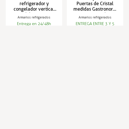
refrigerador y
Puertas de Cristal
congelador vertical
medidas Gastronorm
medidas GN 2/1
2/1 +1 a +16 ºC
Armarios refrigerados
Armarios refrigerados
Entrega en 24/48h
ENTREGA ENTRE 3 Y 5
DÍAS
1.282,60 €
2.831,39 €
Infórmese de nuestras últimas
SUSCRIBIRSE
noticias y ofertas especiales
Trustpilot
Expertos en hostelería