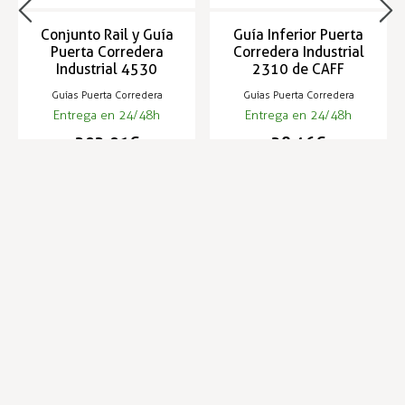
Conjunto Rail y Guía
Guía Inferior Puerta
Puerta Corredera
Corredera Industrial
Industrial 4530
2310 de CAFF
Guías Puerta Corredera
Guías Puerta Corredera
Entrega en 24/48h
Entrega en 24/48h
202,01 €
28,46 €
Infórmese de nuestras últimas
SUSCRIBIRSE
noticias y ofertas especiales
Trustpilot
Expertos en hostelería