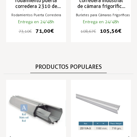
rodamiento puerta
corredera industrial
corredera 2310 de
de cámara frigorífica
hasta 60 Kg
hasta -50ºC mod.
Rodamientos Puerta Corredera
Burletes para Cámaras Frigoríficas
2310
Entrega en 24/48h
Entrega en 24/48h
71,00 €
105,56 €
73,10 €
108,67 €
PRODUCTOS POPULARES