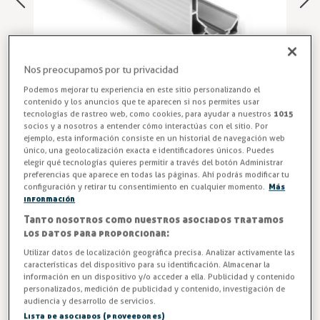
Nos preocupamos por tu privacidad
Podemos mejorar tu experiencia en este sitio personalizando el
contenido y los anuncios que te aparecen si nos permites usar
tecnologías de rastreo web, como cookies, para ayudar a nuestros
1015
socios y a nosotros a entender cómo interactúas con el sitio. Por
ejemplo, esta información consiste en un historial de navegación web
único, una geolocalización exacta e identificadores únicos. Puedes
Guia para Puerta Corredera Industrial
elegir qué tecnologías quieres permitir a través del botón Administrar
preferencias que aparece en todas las páginas. Ahí podrás modificar tu
Descubre la Guía Puerta Corredera Industrial Fermatic
configuración y retirar tu consentimiento en cualquier momento.
Más
información
2310, diseñada para ofrecer estabilidad y durabilidad.
Optimiza el movimiento de tus puertas correderas
Tanto nosotros como nuestros asociados tratamos
los datos para proporcionar:
industriales. ¡Compra ahora!
Utilizar datos de localización geográfica precisa. Analizar activamente las
características del dispositivo para su identificación. Almacenar la
Entrega en 24/48h
información en un dispositivo y/o acceder a ella. Publicidad y contenido
personalizados, medición de publicidad y contenido, investigación de
Medida (mm)
audiencia y desarrollo de servicios.
Lista de asociados (proveedores)