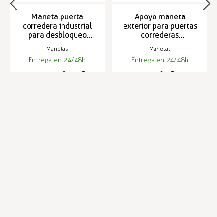
Maneta puerta
Apoyo maneta
corredera industrial
exterior para puertas
para desbloqueo
correderas
exterior 245
industriales 3530 y
Manetas
Manetas
7530
Entrega en 24/48h
Entrega en 24/48h
79,40 €
17,62 €
81,74 €
Infórmese de nuestras últimas
SUSCRIBIRSE
noticias y ofertas especiales
Trustpilot
Expertos en hostelería