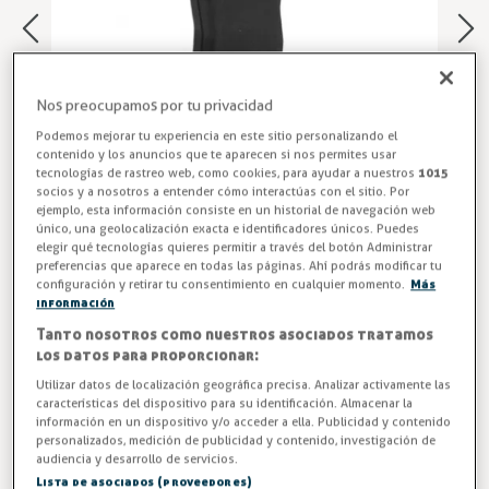
Nos preocupamos por tu privacidad
Podemos mejorar tu experiencia en este sitio personalizando el
contenido y los anuncios que te aparecen si nos permites usar
tecnologías de rastreo web, como cookies, para ayudar a nuestros
1015
socios y a nosotros a entender cómo interactúas con el sitio. Por
ejemplo, esta información consiste en un historial de navegación web
único, una geolocalización exacta e identificadores únicos. Puedes
elegir qué tecnologías quieres permitir a través del botón Administrar
Empuñadura Maneta Puerta
preferencias que aparece en todas las páginas. Ahí podrás modificar tu
configuración y retirar tu consentimiento en cualquier momento.
Más
Corredera
información
Tanto nosotros como nuestros asociados tratamos
Goma empuñadura para maneta de puerta corredera.
los datos para proporcionar:
Diseñada para los sistemas 3530, 4530 y 7530.
Utilizar datos de localización geográfica precisa. Analizar activamente las
características del dispositivo para su identificación. Almacenar la
Entrega en 24/48h
información en un dispositivo y/o acceder a ella. Publicidad y contenido
personalizados, medición de publicidad y contenido, investigación de
audiencia y desarrollo de servicios.
-3%
AHORRA -0,28 €
Lista de asociados (proveedores)