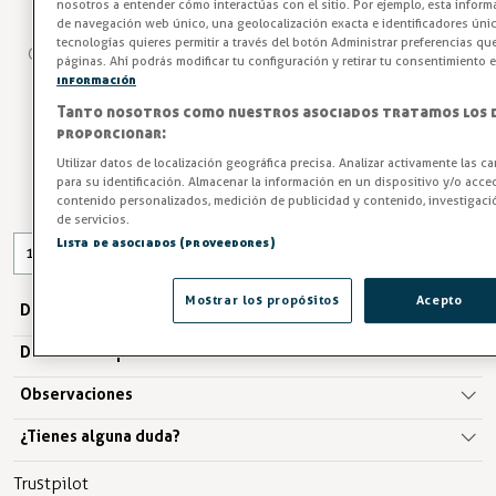
nosotros a entender cómo interactúas con el sitio. Por ejemplo, esta inform
de navegación web único, una geolocalización exacta e identificadores úni
Dispensador de toallas de papel, fabricado en plástico.
tecnologías quieres permitir a través del botón Administrar preferencias qu
Capacidad para 6 paquetes de toallas de 52x34x27 cm.
páginas. Ahí podrás modificar tu configuración y retirar tu consentimiento
información
Entrega en 24/48h
Tanto nosotros como nuestros asociados tratamos los 
proporcionar:
11,04 €
Utilizar datos de localización geográfica precisa. Analizar activamente las ca
para su identificación. Almacenar la información en un dispositivo y/o acced
IVA excl. 9,12€
contenido personalizados, medición de publicidad y contenido, investigaci
de servicios.
Lista de asociados (proveedores)
AÑADIR A LA CESTA
Mostrar los propósitos
Acepto
Descripción
Detalles del producto
Observaciones
¿Tienes alguna duda?
Trustpilot