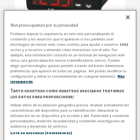
Nos preocupamos por tu privacidad
Podemos mejorar tu experiencia en este sitio personalizando el
contenido y los anuncios que te aparecen si nos permites usar
tecnologías de rastreo web, como cookies, para ayudar a nuestros
1015
socios y a nosotros a entender cómo interactúas con el sitio. Por
ejemplo, esta información consiste en un historial de navegación web
único, una geolocalización exacta e identificadores únicos. Puedes
Termostato Refrigeración Industrial
elegir qué tecnologías quieres permitir a través del botón Administrar
preferencias que aparece en todas las páginas. Ahí podrás modificar tu
Termostato Digital Refrigeración. F 30 (1 Sonda incluida).
configuración y retirar tu consentimiento en cualquier momento.
Más
32x74 mm. 3 Entradas NTC. O 1 entrada digital + 2
información
entradas de sonda NTC.
Tanto nosotros como nuestros asociados tratamos
los datos para proporcionar:
ENTREGA EN 7 DÍAS
Utilizar datos de localización geográfica precisa. Analizar activamente las
características del dispositivo para su identificación. Almacenar la
84,69 €
información en un dispositivo y/o acceder a ella. Publicidad y contenido
personalizados, medición de publicidad y contenido, investigación de
audiencia y desarrollo de servicios.
IVA excl. 69,99€
Lista de asociados (proveedores)