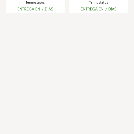
Termostatos
Termostatos
ENTREGA EN 7 DÍAS
ENTREGA EN 7 DÍAS
84,69 €
96,79 €
Infórmese de nuestras últimas
SUSCRIBIRSE
noticias y ofertas especiales
Trustpilot
Expertos en hostelería
Envíos en 24 horas
Compra segura