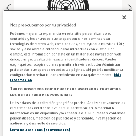
Nos preocupamos por tu privacidad
Podemos mejorar tu experiencia en este sitio personalizando el
contenido y los anuncios que te aparecen si nos permites usar
tecnologías de rastreo web, como cookies, para ayudar a nuestros
1015
socios y a nosotros a entender cómo interactúas con el sitio. Por
ejemplo, esta información consiste en un historial de navegación web
único, una geolocalización exacta e identificadores únicos. Puedes
elegir qué tecnologías quieres permitir a través del botón Administrar
preferencias que aparece en todas las páginas. Ahí podrás modificar tu
Tapa de Ventilador Nevera
configuración y retirar tu consentimiento en cualquier momento.
Más
información
TAPA VENTILADOR 15CM TV-203-01
Tanto nosotros como nuestros asociados tratamos
los datos para proporcionar:
Entrega en 24/48h
Utilizar datos de localización geográfica precisa. Analizar activamente las
características del dispositivo para su identificación. Almacenar la
-3%
AHORRA -0,07 €
información en un dispositivo y/o acceder a ella. Publicidad y contenido
personalizados, medición de publicidad y contenido, investigación de
audiencia y desarrollo de servicios.
2,35 €
Lista de asociados (proveedores)
2,42 €