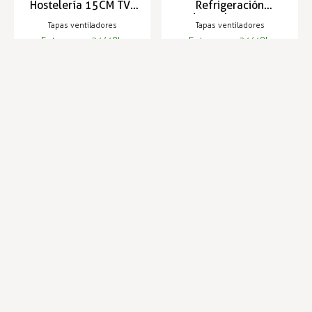
Hostelería 15CM TV-
Refrigeración
203-02
Industrial 20CM TV-
Tapas ventiladores
Tapas ventiladores
204-01
Entrega en 24/48h
Entrega en 24/48h
3,17 €
3,25 €
3,27 €
3,35 €
Infórmese de nuestras últimas
SUSCRIBIRSE
noticias y ofertas especiales
Trustpilot
Expertos en hostelería
Envíos en 24 horas