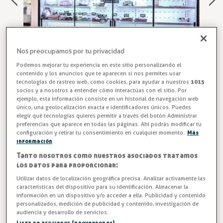
Nos preocupamos por tu privacidad
Podemos mejorar tu experiencia en este sitio personalizando el
contenido y los anuncios que te aparecen si nos permites usar
tecnologías de rastreo web, como cookies, para ayudar a nuestros
1015
socios y a nosotros a entender cómo interactúas con el sitio. Por
ejemplo, esta información consiste en un historial de navegación web
Puertas de Vidrio fabricadas a
único, una geolocalización exacta e identificadores únicos. Puedes
elegir qué tecnologías quieres permitir a través del botón Administrar
Medida
preferencias que aparece en todas las páginas. Ahí podrás modificar tu
configuración y retirar tu consentimiento en cualquier momento.
Más
información
Equipe su negocio con un toque de estilo y
distinción. Fabricamos puertas a medida para cubrir todas
Tanto nosotros como nuestros asociados tratamos
los datos para proporcionar:
sus necesidades. Producto con excelentes acabados y listo
para su instalación. Modelos ICEBERG, diseñadas para
Utilizar datos de localización geográfica precisa. Analizar activamente las
características del dispositivo para su identificación. Almacenar la
reducir el consumo de energía en armarios refrigerados y
información en un dispositivo y/o acceder a ella. Publicidad y contenido
cámaras de frío, con resistencia anti-vaho en el marco.
personalizados, medición de publicidad y contenido, investigación de
audiencia y desarrollo de servicios.
Contáctenos y SOLICITE PRESUPUESTO.
Lista de asociados (proveedores)