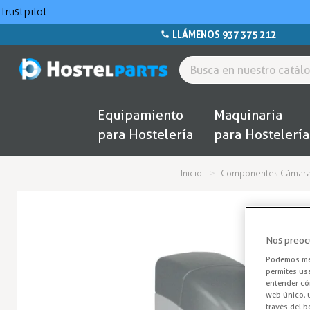
Trustpilot
LLÁMENOS 937 375 212
Equipamiento
Maquinaria
para Hostelería
para Hostelería
Inicio
Componentes Cámara F
Nos preoc
Podemos mej
permites us
entender cóm
web único, u
través del b