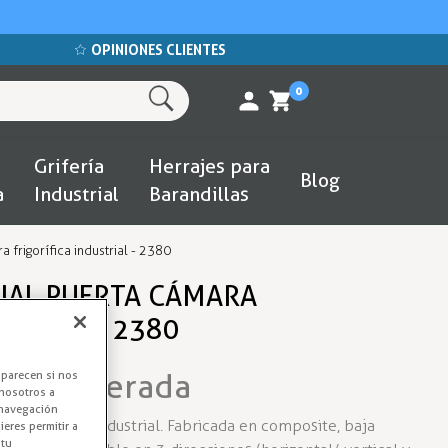
OPINIONES CLIENTES
0
Grifería
Herrajes para
Blog
a
Industrial
Barandillas
a frigorífica industrial - 2380
RIAL PUERTA CÁMARA
STRIAL - 2380
 Refrigerada
aparecen si nos
nosotros a
 navegación
 frigorífica industrial. Fabricada en composite, baja
eres permitir a
 tu