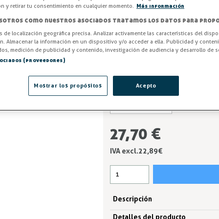
temperatura y resistente a la co
ón y retirar tu consentimiento en cualquier momento.
Más información
profundidad). Intercambiable d
sotros como nuestros asociados tratamos los datos para propo
bisagras).
os de localización geográfica precisa. Analizar activamente las características del dispo
ón. Almacenar la información en un dispositivo y/o acceder a ella. Publicidad y conten
Entrega en 24/48h
os, medición de publicidad y contenido, investigación de audiencia y desarrollo de se
sociados (proveedores)
Rampa
Mostrar los propósitos
Acepto
Regulación
27,70 €
IVA excl.22,89 €
Descripción
Detalles del producto