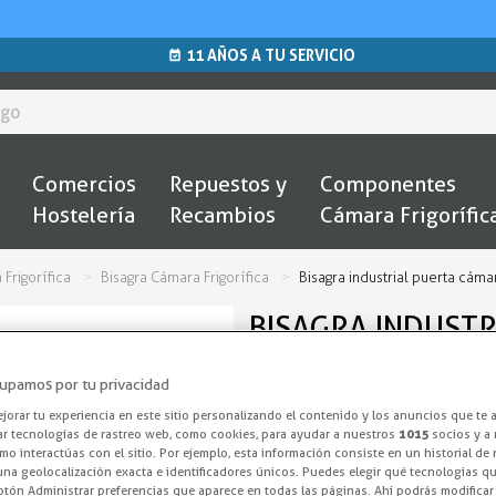
11 AÑOS A TU SERVICIO
Comercios
Repuestos y
Componentes
Hostelería
Recambios
Cámara Frigorífic
rigorífica
Bisagra Cámara Frigorífica
Bisagra industrial puerta cámar
BISAGRA INDUST
FRIGORÍFICA INDU
upamos por tu privacidad
Bisagra Cámara
orar tu experiencia en este sitio personalizando el contenido y los anuncios que te 
ar tecnologías de rastreo web, como cookies, para ayudar a nuestros
1015
socios y a 
o interactúas con el sitio. Por ejemplo, esta información consiste en un historial de
Bisagra modelo 2380 para puerta
na geolocalización exacta e identificadores únicos. Puedes elegir qué tecnologías qui
otón Administrar preferencias que aparece en todas las páginas. Ahí podrás modificar