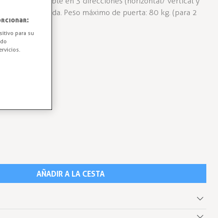
rrosión. Ajustable en 3 direcciones (horizontal/ vertical y
erecha/ izquierda. Peso máximo de puerta: 80 kg. (para 2
rcionar:
sitivo para su
ido
rvicios.
AÑADIR A LA CESTA