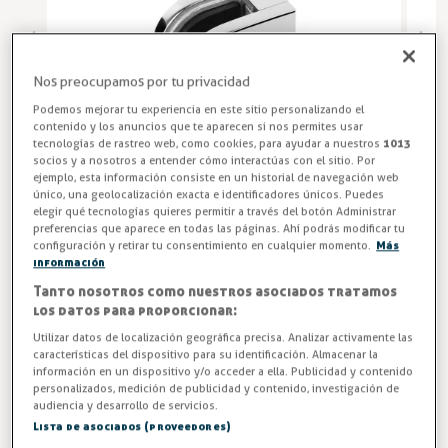
Nos preocupamos por tu privacidad
Podemos mejorar tu experiencia en este sitio personalizando el
contenido y los anuncios que te aparecen si nos permites usar
tecnologías de rastreo web, como cookies, para ayudar a nuestros
1013
socios y a nosotros a entender cómo interactúas con el sitio. Por
ejemplo, esta información consiste en un historial de navegación web
único, una geolocalización exacta e identificadores únicos. Puedes
elegir qué tecnologías quieres permitir a través del botón Administrar
preferencias que aparece en todas las páginas. Ahí podrás modificar tu
configuración y retirar tu consentimiento en cualquier momento.
Más
Abrazadera para Vidrio
información
Tanto nosotros como nuestros asociados tratamos
Clip prensacristal 45x40x28 para fijar a tubo plano o
los datos para proporcionar:
redondo Ø43-50,8mm, para vidrio de 10-10,76mm y 12-
Utilizar datos de localización geográfica precisa. Analizar activamente las
12,76mm
características del dispositivo para su identificación. Almacenar la
información en un dispositivo y/o acceder a ella. Publicidad y contenido
personalizados, medición de publicidad y contenido, investigación de
Entrega entre 5 y 7 días
audiencia y desarrollo de servicios.
Lista de asociados (proveedores)
Fijación a tubo