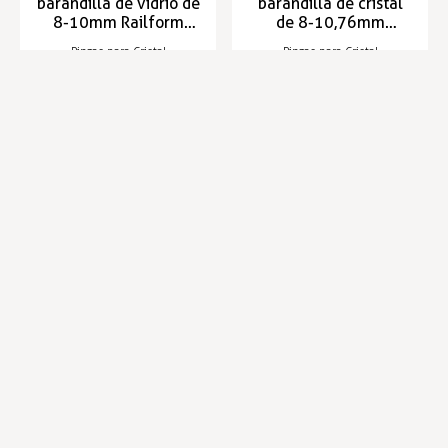
barandilla de vidrio de
barandilla de cristal
8-10mm Railform
de 8-10,76mm
50x40x25
RAILFORM 50x40x24
Pinzas para Cristal
Pinzas para Cristal
Entrega entre 5 y 7 días
Entrega entre 5 y 7 días
7,11 €
3,03 €
7,65 €
Infórmese de nuestras últimas
SUSCRIBIRSE
noticias y ofertas especiales
Trustpilot
Expertos en hostelería
Envíos en 24 horas