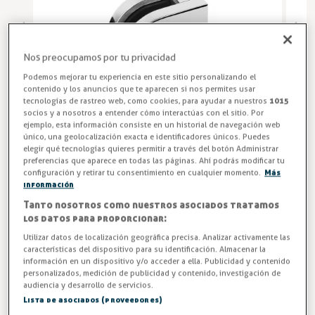
Nos preocupamos por tu privacidad
Podemos mejorar tu experiencia en este sitio personalizando el
contenido y los anuncios que te aparecen si nos permites usar
tecnologías de rastreo web, como cookies, para ayudar a nuestros
1015
socios y a nosotros a entender cómo interactúas con el sitio. Por
ejemplo, esta información consiste en un historial de navegación web
único, una geolocalización exacta e identificadores únicos. Puedes
elegir qué tecnologías quieres permitir a través del botón Administrar
preferencias que aparece en todas las páginas. Ahí podrás modificar tu
configuración y retirar tu consentimiento en cualquier momento.
Más
Herrajes para Vidrio
información
Tanto nosotros como nuestros asociados tratamos
Clip prensacristal 58x54x32 para fijar a tubo plano o
los datos para proporcionar:
redondo Ø43-50,8mm, para vidrio de 8,76, 10,76,
Utilizar datos de localización geográfica precisa. Analizar activamente las
12,76mm
características del dispositivo para su identificación. Almacenar la
información en un dispositivo y/o acceder a ella. Publicidad y contenido
personalizados, medición de publicidad y contenido, investigación de
Entrega entre 5 y 7 días
audiencia y desarrollo de servicios.
Lista de asociados (proveedores)
Fijación a tubo