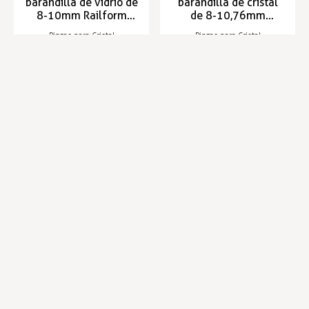
barandilla de vidrio de
barandilla de cristal
8-10mm Railform
de 8-10,76mm
50x40x25
RAILFORM 50x40x24
Pinzas para Cristal
Pinzas para Cristal
Entrega entre 5 y 7 días
Entrega entre 5 y 7 días
7,11 €
3,03 €
7,65 €
Infórmese de nuestras últimas
SUSCRIBIRSE
noticias y ofertas especiales
Trustpilot
Expertos en hostelería
Envíos en 24 horas