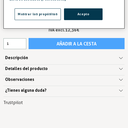
-7%
AHORRA 0,91 €
Mostrar los propósitos
Acepto
14,96 €
16,06 €
IVA excl.12,36 €
AÑADIR A LA CESTA
Descripción
Detalles del producto
Observaciones
¿Tienes alguna duda?
Trustpilot