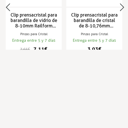
Clip prensacristal para
Clip prensacristal para
barandilla de vidrio de
barandilla de cristal
8-10mm Railform
de 8-10,76mm
50x40x25
RAILFORM 50x40x24
Pinzas para Cristal
Pinzas para Cristal
Entrega entre 5 y 7 días
Entrega entre 5 y 7 días
7,11 €
3,03 €
7,65 €
Infórmese de nuestras últimas
SUSCRIBIRSE
noticias y ofertas especiales
Trustpilot