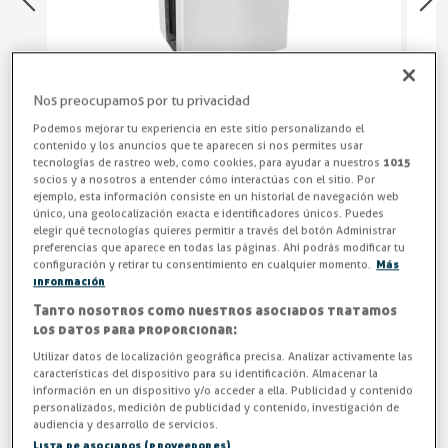
Nos preocupamos por tu privacidad
Podemos mejorar tu experiencia en este sitio personalizando el
contenido y los anuncios que te aparecen si nos permites usar
tecnologías de rastreo web, como cookies, para ayudar a nuestros
1015
socios y a nosotros a entender cómo interactúas con el sitio. Por
ejemplo, esta información consiste en un historial de navegación web
único, una geolocalización exacta e identificadores únicos. Puedes
Soporte para Cristal
elegir qué tecnologías quieres permitir a través del botón Administrar
preferencias que aparece en todas las páginas. Ahí podrás modificar tu
Clip prensacristal 55x55x35 para fijar a tubo plano o
configuración y retirar tu consentimiento en cualquier momento.
Más
redondo Ø43-50,8mm, para vidrio de 8-8.76, 10-10.76,
información
12-12.76mm
Tanto nosotros como nuestros asociados tratamos
los datos para proporcionar:
Entrega entre 5 y 7 días
Utilizar datos de localización geográfica precisa. Analizar activamente las
características del dispositivo para su identificación. Almacenar la
Fijación a tubo
información en un dispositivo y/o acceder a ella. Publicidad y contenido
personalizados, medición de publicidad y contenido, investigación de
audiencia y desarrollo de servicios.
Lista de asociados (proveedores)