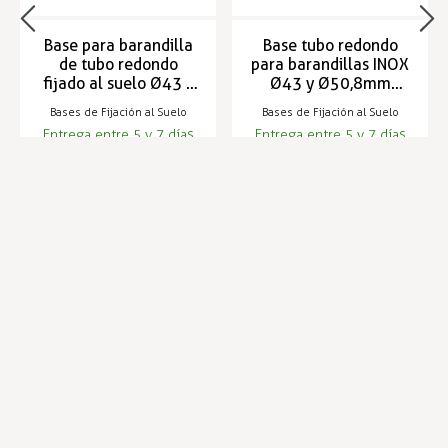
Base para barandilla
Base tubo redondo
de tubo redondo
para barandillas INOX
fijado al suelo Ø43 y
Ø43 y Ø50,8mm
Ø50,8mm RAILFORM
RAILFORM
Bases de Fijación al Suelo
Bases de Fijación al Suelo
Entrega entre 5 y 7 días
Entrega entre 5 y 7 días
12,40 €
4,43 €
13,31 €
4,76 €
Infórmese de nuestras últimas
SUSCRIBIRSE
noticias y ofertas especiales
Trustpilot