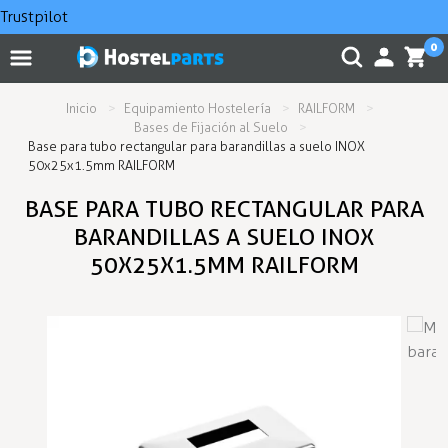
Trustpilot
0
Inicio
Equipamiento Hostelería
RAILFORM
Bases de Fijación al Suelo
Base para tubo rectangular para barandillas a suelo INOX
50x25x1.5mm RAILFORM
BASE PARA TUBO RECTANGULAR PARA
BARANDILLAS A SUELO INOX
50X25X1.5MM RAILFORM