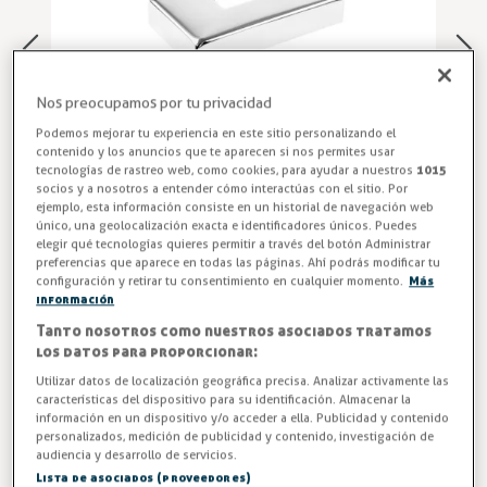
Nos preocupamos por tu privacidad
Podemos mejorar tu experiencia en este sitio personalizando el
contenido y los anuncios que te aparecen si nos permites usar
tecnologías de rastreo web, como cookies, para ayudar a nuestros
1015
socios y a nosotros a entender cómo interactúas con el sitio. Por
ejemplo, esta información consiste en un historial de navegación web
único, una geolocalización exacta e identificadores únicos. Puedes
elegir qué tecnologías quieres permitir a través del botón Administrar
preferencias que aparece en todas las páginas. Ahí podrás modificar tu
configuración y retirar tu consentimiento en cualquier momento.
Más
Base de Barandilla Rectangular
información
Base fijación a suelo con valona incluída para tubo
Tanto nosotros como nuestros asociados tratamos
los datos para proporcionar:
rectangular 50x25x1.5mm, para pasamanos o barandillas.
Utilizar datos de localización geográfica precisa. Analizar activamente las
características del dispositivo para su identificación. Almacenar la
Entrega entre 5 y 7 días
información en un dispositivo y/o acceder a ella. Publicidad y contenido
personalizados, medición de publicidad y contenido, investigación de
-7%
AHORRA -1,09 €
audiencia y desarrollo de servicios.
Lista de asociados (proveedores)