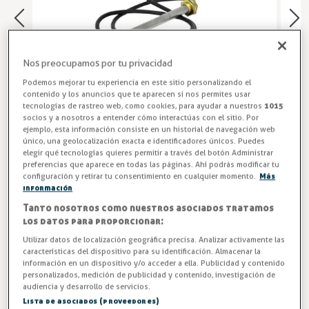
Nos preocupamos por tu privacidad
Podemos mejorar tu experiencia en este sitio personalizando el
contenido y los anuncios que te aparecen si nos permites usar
tecnologías de rastreo web, como cookies, para ayudar a nuestros
1015
socios y a nosotros a entender cómo interactúas con el sitio. Por
ejemplo, esta información consiste en un historial de navegación web
único, una geolocalización exacta e identificadores únicos. Puedes
elegir qué tecnologías quieres permitir a través del botón Administrar
preferencias que aparece en todas las páginas. Ahí podrás modificar tu
Resistencia cartucho PTC para bandeja evaporadora, 2
configuración y retirar tu consentimiento en cualquier momento.
Más
potencias disponibles: 180W y 270W, tensión 230V.
información
Tanto nosotros como nuestros asociados tratamos
Entrega en 24/48h
los datos para proporcionar:
Utilizar datos de localización geográfica precisa. Analizar activamente las
Potencia
características del dispositivo para su identificación. Almacenar la
información en un dispositivo y/o acceder a ella. Publicidad y contenido
personalizados, medición de publicidad y contenido, investigación de
Tensión
audiencia y desarrollo de servicios.
Lista de asociados (proveedores)