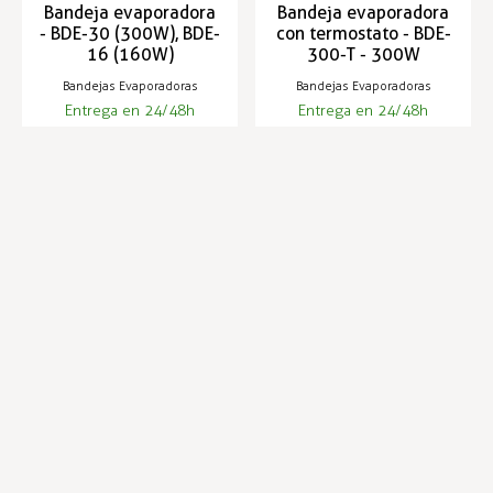
Bandeja evaporadora
Bandeja evaporadora
- BDE-30 (300W), BDE-
con termostato - BDE-
16 (160W)
300-T - 300W
Bandejas Evaporadoras
Bandejas Evaporadoras
Entrega en 24/48h
Entrega en 24/48h
80,21 €
84,13 €
86,61 €
Infórmese de nuestras últimas
SUSCRIBIRSE
noticias y ofertas especiales
Trustpilot
Expertos en hostelería