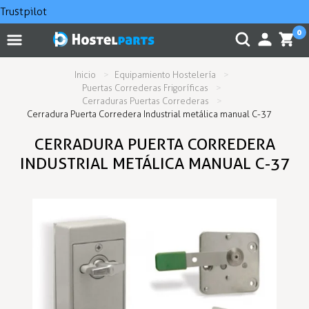
Trustpilot
0
Inicio
Equipamiento Hostelería
Puertas Correderas Frigoríficas
Cerraduras Puertas Correderas
Cerradura Puerta Corredera Industrial metálica manual C-37
CERRADURA PUERTA CORREDERA
INDUSTRIAL METÁLICA MANUAL C-37