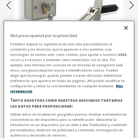
Nos preocupamos por tu privacidad
Podemos mejorar tu experiencia en este sitio personalizando el
contenido y los anuncios que te aparecen si nos permites usar
tecnologías de rastreo web, como cookies, para ayudar a nuestros
1015
socios y a nosotros a entender cómo interactúas con el sitio. Por
ejemplo, esta información consiste en un historial de navegación web
único, una geolocalización exacta e identificadores únicos. Puedes
Kit Cerradura Puerta Corredera
elegir qué tecnologías quieres permitir a través del botón Administrar
preferencias que aparece en todas las páginas. Ahí podrás modificar tu
Cerradura manual C-37 para puerta corredera metálica.
configuración y retirar tu consentimiento en cualquier momento.
Más
información
Esta cerradura esta realizada en zamak 5 y pintada en gris
EPOXI. Sus accesorios son en acero cincado. Su función es
Tanto nosotros como nuestros asociados tratamos
los datos para proporcionar:
poder añadir un sistema de cierre en una puerta corredera
frigorífica industrial. Este tipo de cerradura por normativa
Utilizar datos de localización geográfica precisa. Analizar activamente las
características del dispositivo para su identificación. Almacenar la
lleva un mecanismo de desbloqueo interno. En todos los
información en un dispositivo y/o acceder a ella. Publicidad y contenido
casos SIEMPRE debe ser posible poder desbloquear una
personalizados, medición de publicidad y contenido, investigación de
audiencia y desarrollo de servicios.
puerta frigorífica desde el interior, es un mecanismo