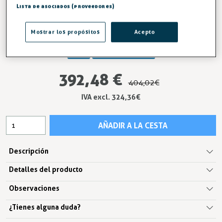
Lista de asociados (proveedores)
antiaislamiento.
Entrega en 24/48h
Mostrar los propósitos
Acepto
-3%
AHORRA -11,54 €
392,48 €
404,02 €
IVA excl. 324,36€
AÑADIR A LA CESTA
Descripción
Detalles del producto
Observaciones
¿Tienes alguna duda?