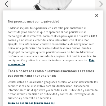
Nos preocupamos por tu privacidad
Podemos mejorar tu experiencia en este sitio personalizando el
contenido y los anuncios que te aparecen si nos permites usar
tecnologías de rastreo web, como cookies, para ayudar a nuestros
1013
socios y a nosotros a entender cómo interactúas con el sitio. Por
ejemplo, esta información consiste en un historial de navegación web
único, una geolocalización exacta e identificadores únicos. Puedes
elegir qué tecnologías quieres permitir a través del botón Administrar
G-76 - Escudo para Cierre Industrial
preferencias que aparece en todas las páginas. Ahí podrás modificar tu
configuración y retirar tu consentimiento en cualquier momento.
Más
información
Escudo para cierre modelo G-72, acabado cromado
brillante. Escudo para cierre de cámara frigorífica.
Tanto nosotros como nuestros asociados tratamos
los datos para proporcionar:
Entrega en 24/48h
Utilizar datos de localización geográfica precisa. Analizar activamente las
características del dispositivo para su identificación. Almacenar la
información en un dispositivo y/o acceder a ella. Publicidad y contenido
-3%
AHORRA -0,49 €
personalizados, medición de publicidad y contenido, investigación de
audiencia y desarrollo de servicios.
16,58 €
Lista de asociados (proveedores)
17,07 €