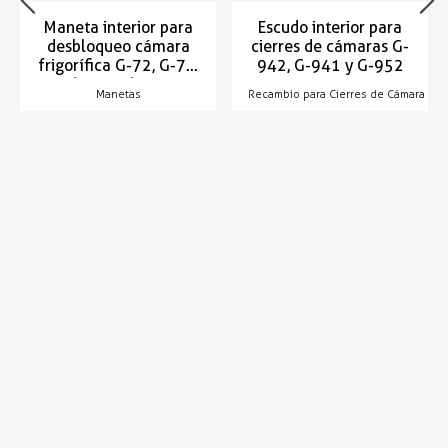
Maneta interior para
Escudo interior para
desbloqueo cámara
cierres de cámaras G-
frigorífica G-72, G-76,
942, G-941 y G-952
G-761, I-006, 1925 y
Manetas
Recambio para Cierres de Cámara
1926
Entrega en 24/48h
Entrega en 24/48h
69,24 €
18,19 €
71,28 €
18,72 €
Infórmese de nuestras últimas
SUSCRIBIRSE
noticias y ofertas especiales
Trustpilot
Expertos en hostelería