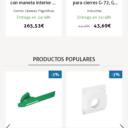
con maneta interior G-
para cierres G-72, G-
72 - Cromado
74 y G-76
Cierres Cámaras Frigoríficas
Industrial
Entrega en 24/48h
Entrega en 24/48h
265,53 €
43,69 €
44,98 €
PRODUCTOS POPULARES
-3%
-3%