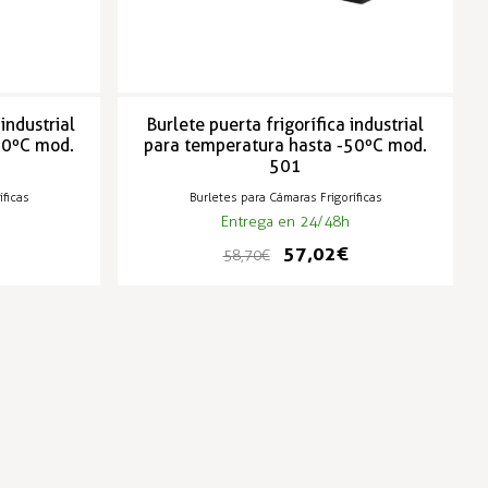
industrial
Burlete puerta frigorífica industrial
50ºC mod.
para temperatura hasta -50ºC mod.
501
íficas
Burletes para Cámaras Frigoríficas
Entrega en 24/48h
57,02 €
58,70 €
-3%
-3%