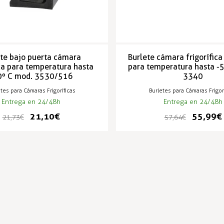
ete bajo puerta cámara
Burlete cámara frigorífica 
ica para temperatura hasta
para temperatura hasta -
0º C mod. 3530/516
3340
tes para Cámaras Frigoríficas
Burletes para Cámaras Frigor
Entrega en 24/48h
Entrega en 24/48h
21,10 €
55,99 €
21,73 €
57,64 €
PRODUCTOS POPULARES