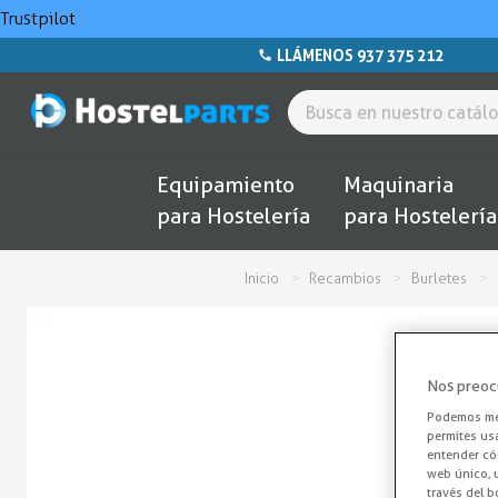
Trustpilot
LLÁMENOS 937 375 212
Equipamiento
Maquinaria
para Hostelería
para Hostelería
Inicio
Recambios
Burletes
Nos preoc
Podemos mej
permites us
entender cóm
web único, u
través del b