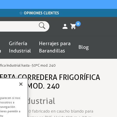
OPINIONES CLIENTES
0
Grifería
Herrajes para
Blog
a
Industrial
Barandillas
fica Industrial hasta -50ºC mod. 240
ERTA CORREDERA FRIGORÍFICA
A -50ºC MOD. 240
erta Industrial
aparecen si nos
nosotros a
 navegación
 Burlete 2310/240 fabricado en caucho blando para
eres permitir a
 tu