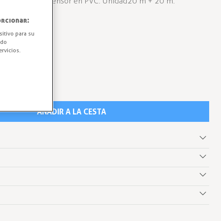
lor negro con tensor en PVC. Unidad 20 m + 20 m.
rcionar:
sitivo para su
ido
rvicios.
AÑADIR A LA CESTA