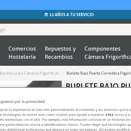
11 AÑOS A TU SERVICIO
Comercios
Repuestos y
Componentes
Hostelería
Recambios
Cámara Frigorífic
Burletes para Cámaras Frigoríficas
Burlete Bajo Puerta Corredera Frigorí
BURLETE BAJO PU
INDUSTRIAL HAST
upamos por tu privacidad
Burlete Bajo Pu
orar tu experiencia en este sitio personalizando el contenido y los anuncios que te 
ar tecnologías de rastreo web, como cookies, para ayudar a nuestros
1013
socios y a 
o interactúas con el sitio. Por ejemplo, esta información consiste en un historial de
Burlete bajo puerta para frío.
na geolocalización exacta e identificadores únicos. Puedes elegir qué tecnologías qui
otón Administrar preferencias que aparece en todas las páginas. Ahí podrás modificar