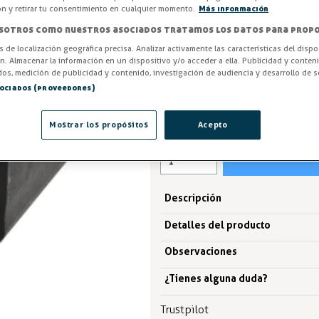
temperatura hasta -50ºC en co
ón y retirar tu consentimiento en cualquier momento.
Más información
sotros como nuestros asociados tratamos los datos para propo
Entrega en 24/48h
os de localización geográfica precisa. Analizar activamente las características del dispo
ón. Almacenar la información en un dispositivo y/o acceder a ella. Publicidad y conten
-3%
AHORRA -6,21 €
os, medición de publicidad y contenido, investigación de audiencia y desarrollo de se
sociados (proveedores)
211,13 €
217,34 €
Mostrar los propósitos
Acepto
IVA excl. 174,49€
Descripción
Detalles del producto
Observaciones
¿Tienes alguna duda?
Trustpilot