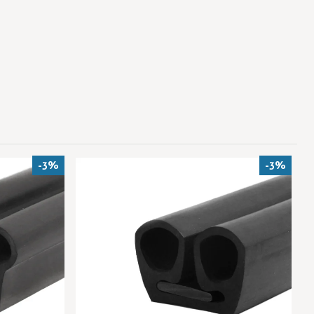
-3%
-3%