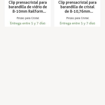
Clip prensacristal para
Clip prensacristal para
barandilla de vidrio de
barandilla de cristal
8-10mm Railform
de 8-10,76mm
50x40x25
RAILFORM 50x40x24
Pinzas para Cristal
Pinzas para Cristal
Entrega entre 5 y 7 días
Entrega entre 5 y 7 días
7,11 €
3,03 €
7,65 €
Infórmese de nuestras últimas
SUSCRIBIRSE
noticias y ofertas especiales
Trustpilot
Expertos en hostelería