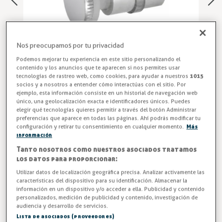
Nos preocupamos por tu privacidad
Podemos mejorar tu experiencia en este sitio personalizando el
contenido y los anuncios que te aparecen si nos permites usar
tecnologías de rastreo web, como cookies, para ayudar a nuestros
1015
socios y a nosotros a entender cómo interactúas con el sitio. Por
ejemplo, esta información consiste en un historial de navegación web
único, una geolocalización exacta e identificadores únicos. Puedes
Soporte para Sujetar Cristales
elegir qué tecnologías quieres permitir a través del botón Administrar
preferencias que aparece en todas las páginas. Ahí podrás modificar tu
Transforma tu espacio con nuestro soporte para cristal PC-
configuración y retirar tu consentimiento en cualquier momento.
Más
información
616-S. Diseño vanguardista, instalación sencilla y
Tanto nosotros como nuestros asociados tratamos
durabilidad premium para una elegancia protegida.
los datos para proporcionar:
Entrega entre 5 y 7 días
Utilizar datos de localización geográfica precisa. Analizar activamente las
características del dispositivo para su identificación. Almacenar la
información en un dispositivo y/o acceder a ella. Publicidad y contenido
-3%
AHORRA -0,19 €
personalizados, medición de publicidad y contenido, investigación de
audiencia y desarrollo de servicios.
6,55 €
Lista de asociados (proveedores)