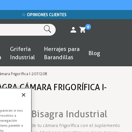
OPINIONES CLIENTES
0
Grifería
Herrajes para
Blog
a
Industrial
Barandillas
mara Frigorífica I-207/208
GRA CÁMARA FRIGORÍFICA I-
Altura Bisagra Industrial
aparecen si nos
nosotros a
 navegación
de las puertas de tu cámara frigorífica con el suplemento
eres permitir a
 tu