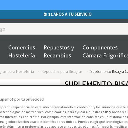
11 AÑOS A TU SERVICIO
Comercios
Repuestos y
Componentes
Hostelería
Recambios
Cámara Frigorífic
gras para Hostelería
Repuestos para Bisagras
Suplemento Bisagra Cá
SUPLEMENTO BISA
207/208
upamos por tu privacidad
Suplemento de 
orar tu experiencia en este sitio personalizando el contenido y los anuncios que te 
ar tecnologías de rastreo web, como cookies, para ayudar a nuestros
1015
socios y a 
o interactúas con el sitio. Por ejemplo, esta información consiste en un historial de
Mejora el ajuste y rendimiento 
na geolocalización exacta e identificadores únicos. Puedes elegir qué tecnologías qui
otón Administrar preferencias que aparece en todas las páginas. Ahí podrás modificar