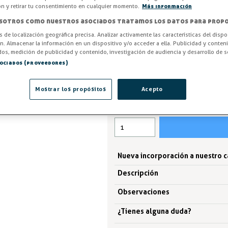
de bisagra I-207/208 en poliest
ón y retirar tu consentimiento en cualquier momento.
Más información
eficiente. ¡Compra calidad y pr
sotros como nuestros asociados tratamos los datos para propo
Entrega en 24/48h
os de localización geográfica precisa. Analizar activamente las características del dispo
ón. Almacenar la información en un dispositivo y/o acceder a ella. Publicidad y conten
os, medición de publicidad y contenido, investigación de audiencia y desarrollo de se
-3%
AHORRA -0,04 €
sociados (proveedores)
1,40 €
1,44 €
Mostrar los propósitos
Acepto
IVA excl. 1,16€
Nueva incorporación a nuestro 
Descripción
Observaciones
¿Tienes alguna duda?