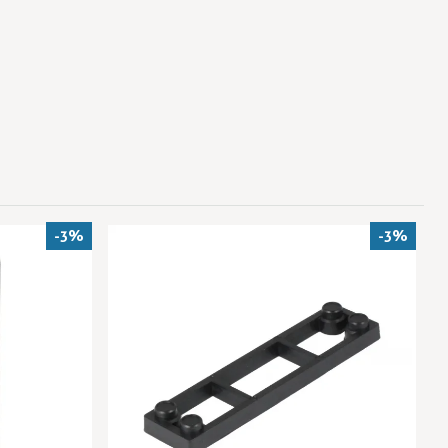
-3%
-3%