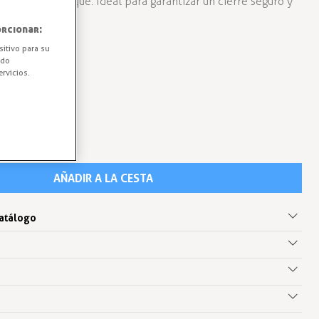
ireno antichoque. Ideal para garantizar un cierre seguro y
ecisión ahora!
rcionar:
sitivo para su
ido
rvicios.
AÑADIR A LA CESTA
catálogo