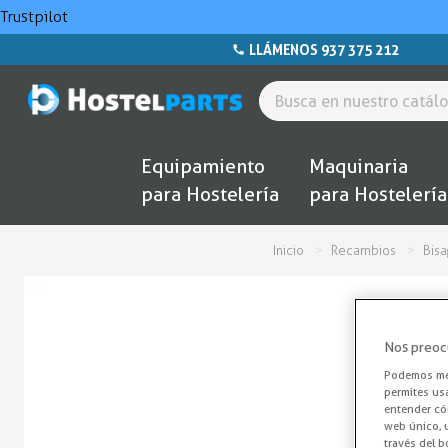
Trustpilot
LLÁMENOS 937 375 212
Equipamiento
Maquinaria
para Hostelería
para Hostelería
Inicio
Recambios
Bisa
Nos preoc
Podemos mej
permites us
entender cóm
web único, u
través del b